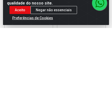
qualidade do nosso site.
Aceito
Negar não essenciais
Preferências de Cookies
FERROLHO SILVANA CART
FERROLHO SILVANA CART
ZINC 450X5
ZINC 460X5
Código: 4962
Código: 4965
Embalagem: 01-CARTELA
Embalagem: 01-CARTELA
Faça seu login ou
Faça seu login ou
cadastre-se para
cadastre-se para
ver preços e
ver preços e
comprar
comprar