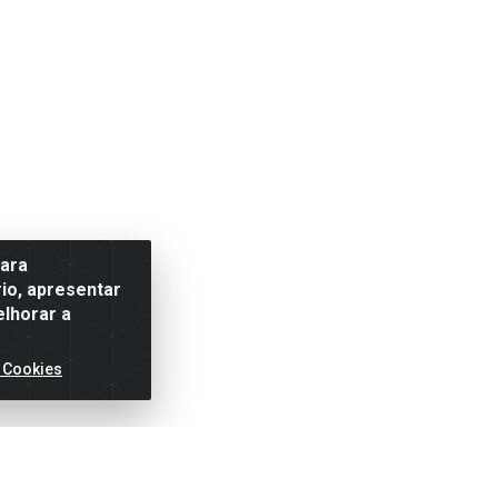
para
io, apresentar
elhorar a
 Cookies