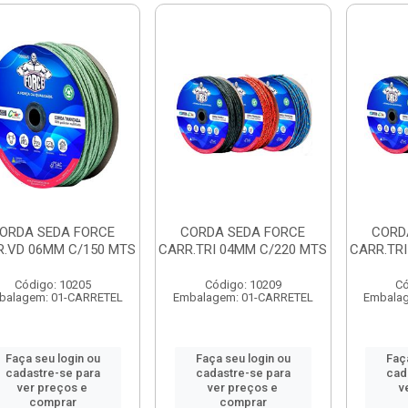
ORDA SEDA FORCE
CORDA SEDA FORCE
CORD
.VD 06MM C/150 MTS
CARR.TRI 04MM C/220 MTS
CARR.TRI
Código: 10205
Código: 10209
Có
balagem: 01-CARRETEL
Embalagem: 01-CARRETEL
Embala
Faça seu login ou
Faça seu login ou
Faç
cadastre-se para
cadastre-se para
cad
ver preços e
ver preços e
v
comprar
comprar