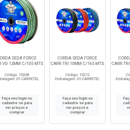
ORDA SEDA FORCE
CORDA SEDA FORCE
CORD
.VD 12MM C/105 MTS
CARR.TRI 10MM C/165 MTS
CARR.TRI
Código: 10208
Código: 10212
Có
balagem: 01-CARRETEL
Embalagem: 01-CARRETEL
Embala
Faça seu login ou
Faça seu login ou
Faç
cadastre-se para
cadastre-se para
cad
ver preços e
ver preços e
v
comprar
comprar