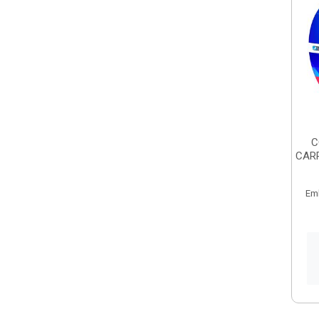
C
CARR
Em