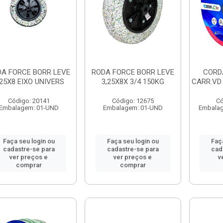
A FORCE BORR LEVE
RODA FORCE BORR LEVE
CORD
.25X8 EIXO UNIVERS
3,25X8X 3/4 150KG
CARR.VD
Código: 20141
Código: 12675
Có
Embalagem: 01-UND
Embalagem: 01-UND
Embala
Faça seu login ou
Faça seu login ou
Faç
cadastre-se para
cadastre-se para
cad
ver preços e
ver preços e
v
comprar
comprar