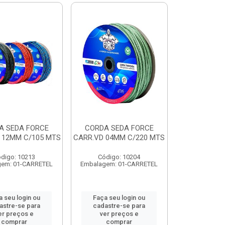
A SEDA FORCE
CORDA SEDA FORCE
 12MM C/105 MTS
CARR.VD 04MM C/220 MTS
digo: 10213
Código: 10204
gem: 01-CARRETEL
Embalagem: 01-CARRETEL
a seu login ou
Faça seu login ou
astre-se para
cadastre-se para
er preços e
ver preços e
comprar
comprar