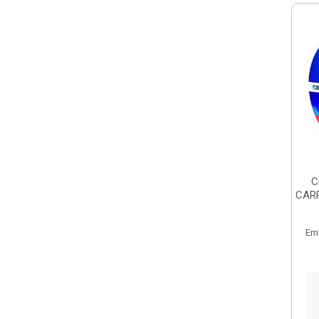
C
CARR
Em