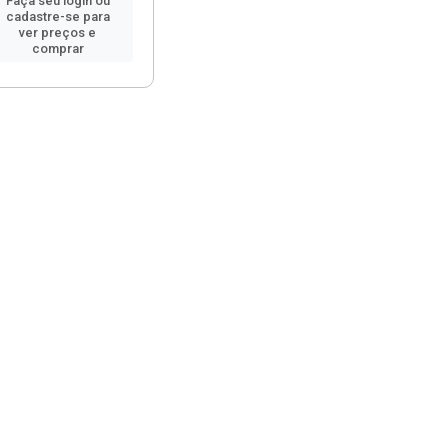
Faça seu login ou
cadastre-se para
ver preços e
comprar