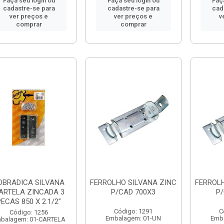
Faça seu login ou
Faça seu login ou
Faç
cadastre-se para
cadastre-se para
cad
ver preços e
ver preços e
v
comprar
comprar
OBRADICA SILVANA
FERROLHO SILVANA ZINC
FERROLH
ARTELA ZINCADA 3
P/CAD 700X3
P/
PECAS 850 X 2.1/2”
Código: 1291
C
Código: 1256
Embalagem: 01-UN
Emb
balagem: 01-CARTELA