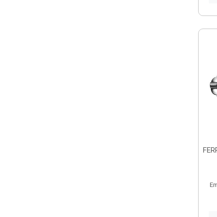
FER
Em