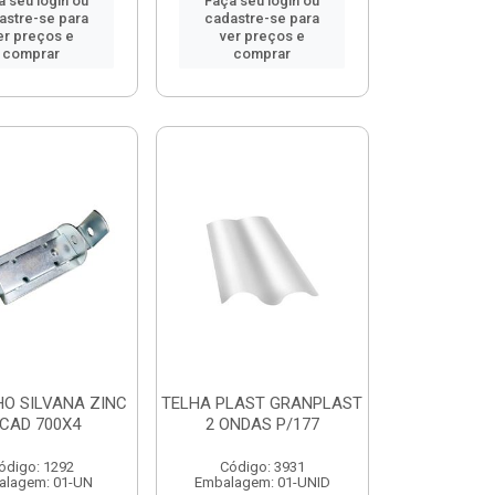
a seu login ou
Faça seu login ou
astre-se para
cadastre-se para
er preços e
ver preços e
comprar
comprar
O SILVANA ZINC
TELHA PLAST GRANPLAST
CAD 700X4
2 ONDAS P/177
ódigo: 1292
Código: 3931
alagem: 01-UN
Embalagem: 01-UNID