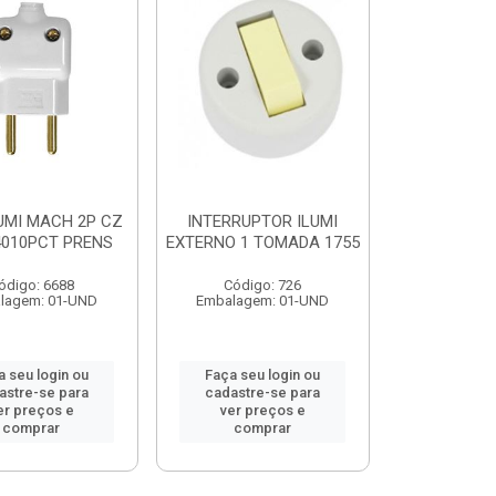
LUMI MACH 2P CZ
INTERRUPTOR ILUMI
4010PCT PRENS
EXTERNO 1 TOMADA 1755
ódigo: 6688
Código: 726
lagem: 01-UND
Embalagem: 01-UND
a seu login ou
Faça seu login ou
astre-se para
cadastre-se para
er preços e
ver preços e
comprar
comprar