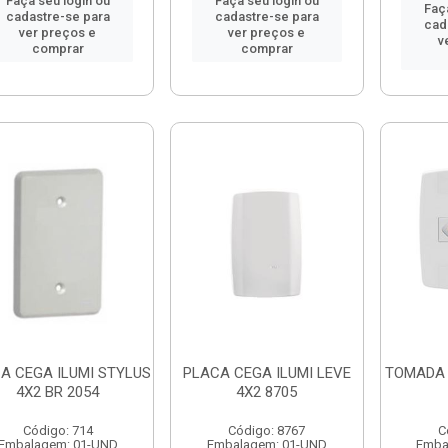
Faça seu login ou
Faça seu login ou
Faç
cadastre-se para
cadastre-se para
cad
ver preços e
ver preços e
v
comprar
comprar
A CEGA ILUMI STYLUS
PLACA CEGA ILUMI LEVE
TOMADA 
4X2 BR 2054
4X2 8705
Código: 714
Código: 8767
C
Embalagem: 01-UND
Embalagem: 01-UND
Emba