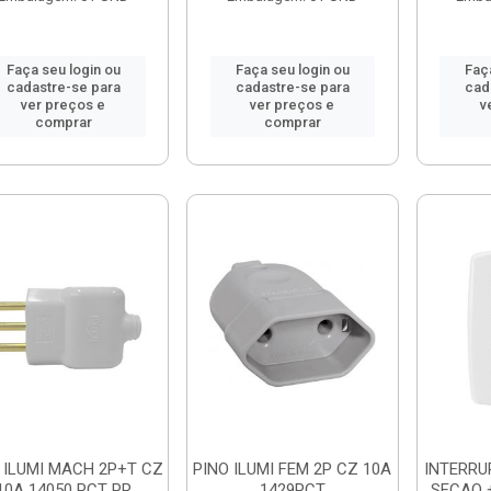
Faça seu login ou
Faça seu login ou
Faç
cadastre-se para
cadastre-se para
cad
ver preços e
ver preços e
v
comprar
comprar
 ILUMI MACH 2P+T CZ
PINO ILUMI FEM 2P CZ 10A
INTERRU
10A 14050 PCT PR
1429PCT
SECAO 