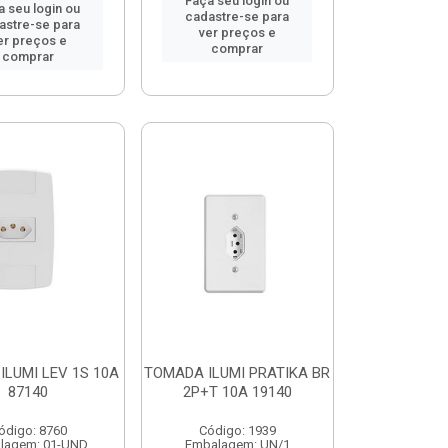
Faça seu login ou
a seu login ou
cadastre-se para
astre-se para
ver preços e
er preços e
comprar
comprar
ILUMI LEV 1S 10A
TOMADA ILUMI PRATIKA BR
87140
2P+T 10A 19140
ódigo: 8760
Código: 1939
lagem: 01-UND
Embalagem: UN/1