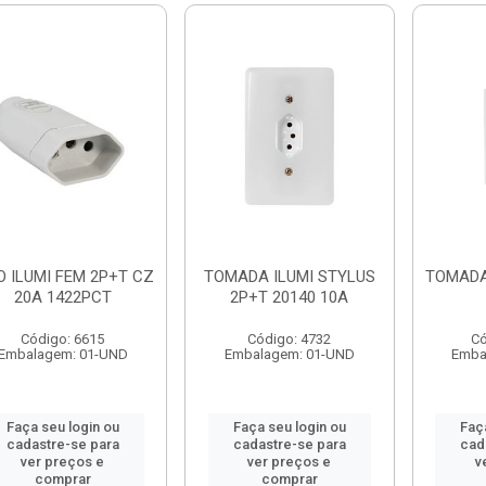
O ILUMI FEM 2P+T CZ
TOMADA ILUMI STYLUS
TOMADA 
20A 1422PCT
2P+T 20140 10A
Código: 6615
Código: 4732
Có
Embalagem: 01-UND
Embalagem: 01-UND
Emba
Faça seu login ou
Faça seu login ou
Faç
cadastre-se para
cadastre-se para
cad
ver preços e
ver preços e
v
comprar
comprar