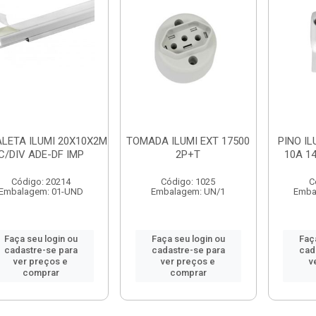
LETA ILUMI 20X10X2M
TOMADA ILUMI EXT 17500
PINO I
C/DIV ADE-DF IMP
2P+T
10A 1
Código: 20214
Código: 1025
C
Embalagem: 01-UND
Embalagem: UN/1
Emba
Faça seu login ou
Faça seu login ou
Faç
cadastre-se para
cadastre-se para
cad
ver preços e
ver preços e
v
comprar
comprar