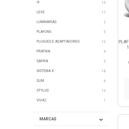
i9
15
LEVE
17
LUMINARIAS
2
PLAFONS
5
PLAF
PLUGUES E ADAPTADORES
16
PRATIKA
9
SAFIRA
5
SISTEMA X
18
SLIM
6
STYLUS
13
VIVAZ
1
MARCAS