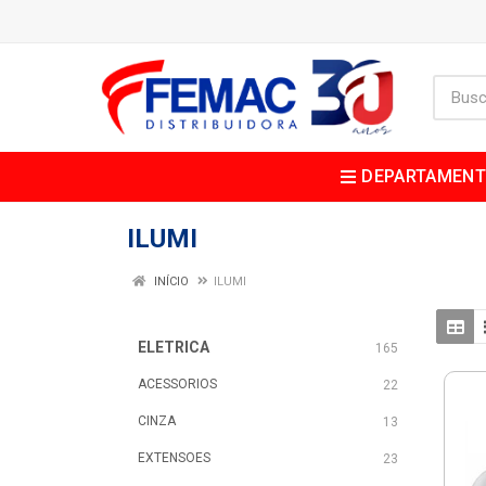
DEPARTAMEN
ILUMI
INÍCIO
ILUMI
ELETRICA
165
ACESSORIOS
22
CINZA
13
EXTENSOES
23