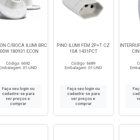
ON C/BOCA ILUMI BRC
PINO ILUMI FEM 2P+T CZ
INTERRUP
100W 180931 ECON
10A 1431PCT
CIN
Código: 6692
Código: 6689
C
Embalagem: 01-UND
Embalagem: 01-UND
Emba
Faça seu login ou
Faça seu login ou
Faç
cadastre-se para
cadastre-se para
cad
ver preços e
ver preços e
v
comprar
comprar