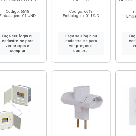
Código: 6618
Código: 6613
C
Embalagem: 01-UND
Embalagem: 01-UND
Emba
Faça seu login ou
Faça seu login ou
Faç
cadastre-se para
cadastre-se para
cad
ver preços e
ver preços e
v
comprar
comprar