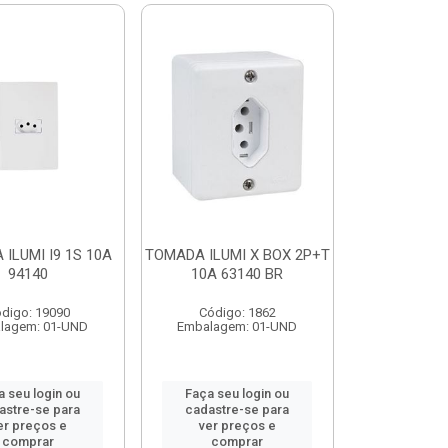
ILUMI I9 1S 10A
TOMADA ILUMI X BOX 2P+T
94140
10A 63140 BR
digo: 19090
Código: 1862
lagem: 01-UND
Embalagem: 01-UND
a seu login ou
Faça seu login ou
astre-se para
cadastre-se para
er preços e
ver preços e
comprar
comprar