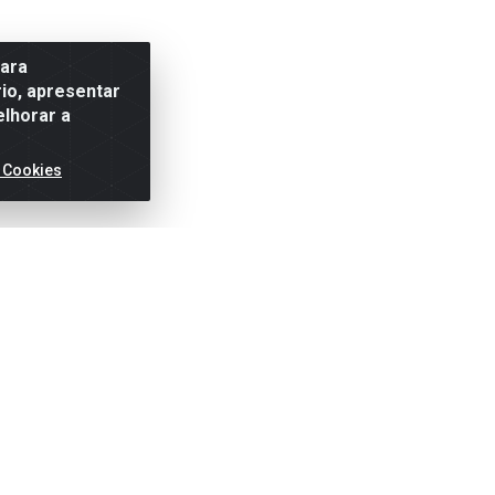
para
io, apresentar
elhorar a
 Cookies