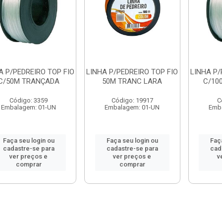
A P/PEDREIRO TOP FIO
LINHA P/PEDREIRO TOP FIO
LINHA P/
C/50M TRANÇADA
50M TRANC LARA
C/10
Código: 3359
Código: 19917
C
Embalagem: 01-UN
Embalagem: 01-UN
Emb
Faça seu login ou
Faça seu login ou
Faç
cadastre-se para
cadastre-se para
cad
ver preços e
ver preços e
v
comprar
comprar