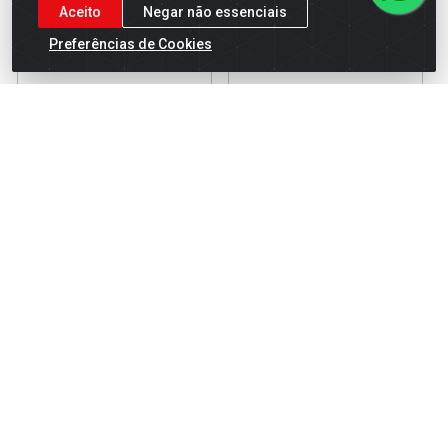
Aceito
Negar não essenciais
Preferências de Cookies
MANGUEIRA DE JARDIM
MANGUEIRA CRISTAL
QUALITRANCE TRANCADA
QUALITY 1/4 X 2,0MM COM
VERDE 20 METROS
50 METROS
Código: 10524
Código: 8712
Embalagem: 01-RL
Embalagem: 01-RL
Faça seu login ou
Faça seu login ou
cadastre-se para
cadastre-se para
ver preços e
ver preços e
comprar
comprar