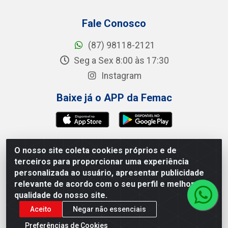
Fale Conosco
(87) 98118-2121
Seg a Sex 8:00 às 17:30
Instagram
Baixe já o APP da Femac
O nosso site coleta cookies próprios e de
Femac Distribuidora - 1a Travessa Siqueira Campos, 100 -
terceiros para proporcionar uma experiência
Centro, Brejão/PE - CEP 55.325-000 - CNPJ 09.266.030/0001-
personalizada ao usuário, apresentar publicidade
19
relevante de acordo com o seu perfil e melhorar a
qualidade do nosso site.
Aceito
Negar não essenciais
Preferências de Cookies