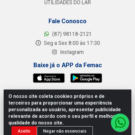
UTILIDADES DO LAR
Fale Conosco
(87) 98118-2121
Seg a Sex 8:00 às 17:30
Instagram
Baixe já o APP da Femac
O nosso site coleta cookies próprios e de
Femac Distribuidora - 1a Travessa Siqueira Campos,
terceiros para proporcionar uma experiência
100 - Centro, Brejão/PE - CEP 55.325-000 - CNPJ
personalizada ao usuário, apresentar publicidade
09.266.030/0001-19
relevante de acordo com o seu perfil e melhorar a
qualidade do nosso site.
Aceito
Negar não essenciais