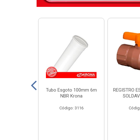
DIST KRONA
Tubo Esgoto 100mm 6m
REGISTRO E
 SEM BARRAM.
NBR Krona
SOLDAV
o: 11449
Código: 3116
Códig