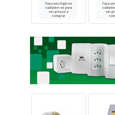
u login ou
Faça seu login ou
Faça seu
e-se para
cadastre-se para
cadastr
reços e
ver preços e
ver p
mprar
comprar
com