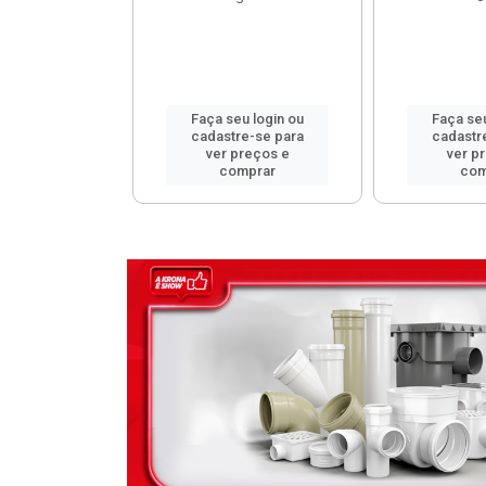
u login ou
Faça seu login ou
Faça seu
e-se para
cadastre-se para
cadastr
reços e
ver preços e
ver p
mprar
comprar
com