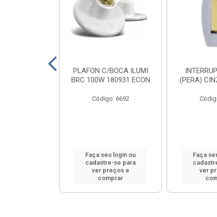
ABICHO ILUMI
PLAFON C/BOCA ILUMI
INTERRUP
 16103PCT
BRC 100W 180931 ECON
(PERA) CI
o: 8556
Código: 6692
Códig
u login ou
Faça seu login ou
Faça seu
e-se para
cadastre-se para
cadastr
reços e
ver preços e
ver p
mprar
comprar
com