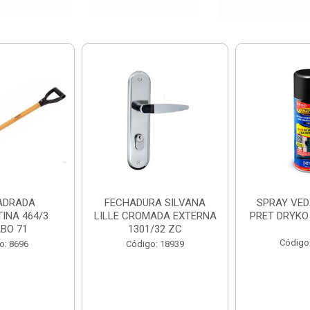
ADRADA
FECHADURA SILVANA
SPRAY VED
INA 464/3
LILLE CROMADA EXTERNA
PRET DRYKO
BO 71
1301/32 ZC
Código
o: 8696
Código: 18939