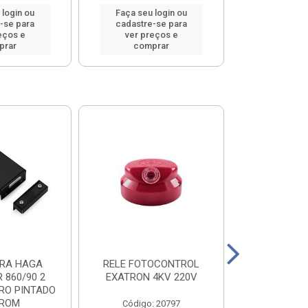
 login ou
Faça seu login ou
Faça seu 
-se para
cadastre-se para
cadastre
eços e
ver preços e
ver pr
prar
comprar
comp
RA HAGA
RELE FOTOCONTROL
VEDALIT PO
 860/90 2
EXATRON 4KV 220V
RO PINTADO
ROM
Código: 20797
Código: