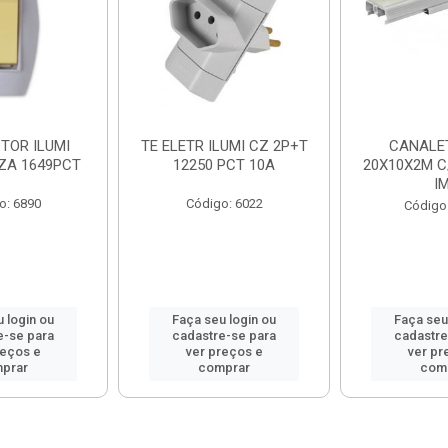
TOR ILUMI
TE ELETR ILUMI CZ 2P+T
CANALET
NZA 1649PCT
12250 PCT 10A
20X10X2M C
I
o: 6890
Código: 6022
Código
 login ou
Faça seu login ou
Faça seu
e-se para
cadastre-se para
cadastre
reços e
ver preços e
ver pr
prar
comprar
com