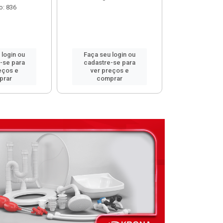
o: 836
 login ou
Faça seu login ou
Faça seu 
-se para
cadastre-se para
cadastre
eços e
ver preços e
ver pr
prar
comprar
comp