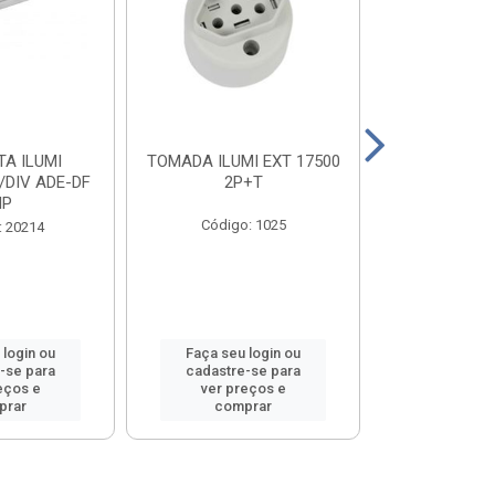
A ILUMI
TOMADA ILUMI EXT 17500
TOMADA ILU
/DIV ADE-DF
2P+T
2P+T 20
MP
Código: 1025
Código
: 20214
 login ou
Faça seu login ou
Faça seu 
-se para
cadastre-se para
cadastre
eços e
ver preços e
ver pr
prar
comprar
comp