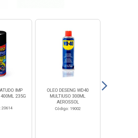
ATUDO IMP
OLEO DESENG WD40
BOTA PEGA F
 400ML 235G
MULTIUSO 300ML
N 
AEROSSOL
: 20614
Código
Código: 19002