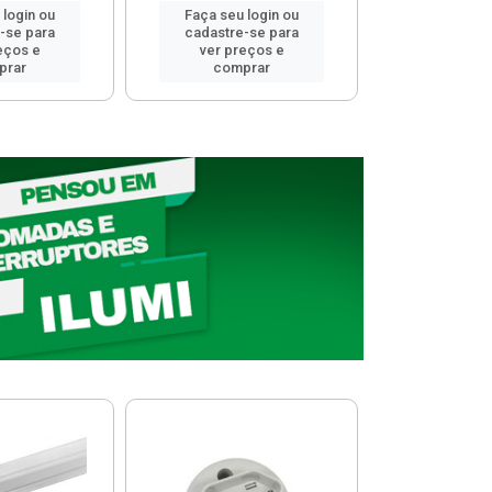
 login ou
Faça seu login ou
Faça seu 
-se para
cadastre-se para
cadastre
eços e
ver preços e
ver pr
prar
comprar
comp