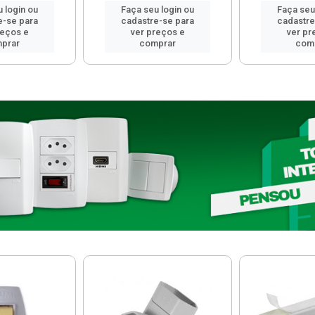
 login ou
Faça seu login ou
Faça seu
e-se para
cadastre-se para
cadastre
reços e
ver preços e
ver pr
prar
comprar
com