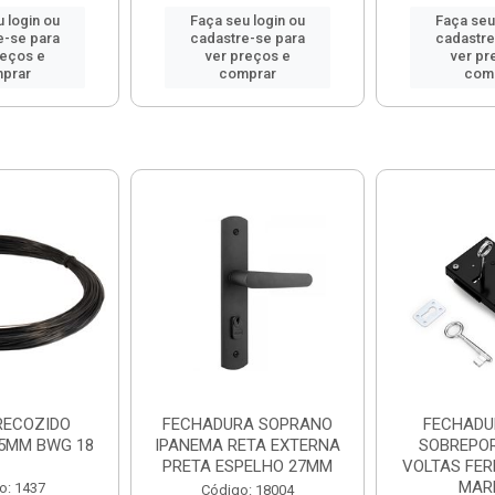
 login ou
Faça seu login ou
Faça seu
e-se para
cadastre-se para
cadastre
reços e
ver preços e
ver pr
prar
comprar
com
RECOZIDO
FECHADURA SOPRANO
FECHADU
25MM BWG 18
IPANEMA RETA EXTERNA
SOBREPOR
PRETA ESPELHO 27MM
VOLTAS FER
MAR
o: 1437
Código: 18004