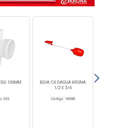
ESG 100MM
BOIA CX DAGUA KRONA
VALVULA FUN
1/2 E 3/4
COM FILTRO 
o: 333
Código: 18388
Código