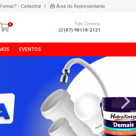
|
 Femac? - Cadastrar
Área do Representante
Fale Conosco
0
(87) 98118-2121
MOS
EVENTOS