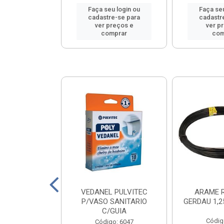
u login ou
Faça seu login ou
Faça seu
e-se para
cadastre-se para
cadastr
reços e
ver preços e
ver p
mprar
comprar
com
COBRECOM
VEDANEL PULVITEC
ARAME 
L 1X6,0 VM
P/VASO SANITARIO
GERDAU 1,
C/GUIA
o: 16041
Códig
Código: 6047