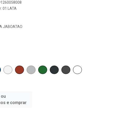
891260058008
r: 01 LATA
S.A JABOATAO
 ou
ços e comprar