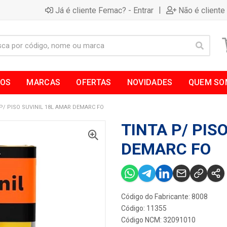
|
Já é cliente Femac? - Entrar
Não é cliente
TOS
MARCAS
OFERTAS
NOVIDADES
QUEM SO
P/ PISO SUVINIL 18L AMAR DEMARC FO
TINTA P/ PIS
DEMARC FO
Código do Fabricante: 8008
Código: 11355
Código NCM: 32091010