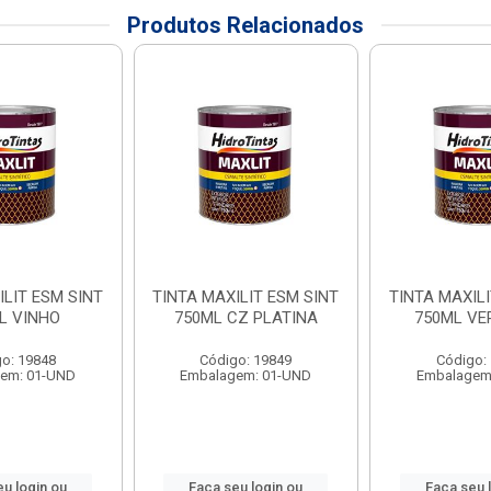
Produtos Relacionados
ILIT ESM SINT
TINTA MAXILIT ESM SINT
TINTA MAXILI
L VINHO
750ML CZ PLATINA
750ML V
o: 19848
Código: 19849
Código:
em: 01-UND
Embalagem: 01-UND
Embalagem
eu login ou
Faça seu login ou
Faça seu 