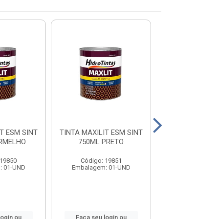
T ESM SINT
TINTA MAXILIT ESM SINT
TINTA MAXILIT 
ERMELHO
750ML PRETO
750ML BR
 19850
Código: 19851
Código: 19
: 01-UND
Embalagem: 01-UND
Embalagem: 0
login ou
Faça seu login ou
Faça seu log