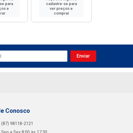
se para
cadastre-se para
cadastre-se
ços e
ver preços e
ver preços
rar
comprar
compra
le Conosco
(87) 98118-2121
Seg a Sex 8:00 às 17:30