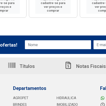
re-se para
cadastre-se para
cadastre-
preços e
ver preços e
ver pre
mprar
comprar
comp
ofertas!
Títulos
Notas Fiscais
Departamentos
Fa
AGROPET
HIDRAULICA
BRINDES
IMOBILIZADO