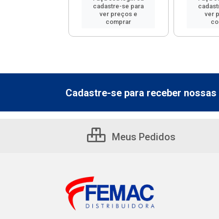
astre-se para
cadastre-se para
cadast
er preços e
ver preços e
ver 
comprar
comprar
co
Cadastre-se para receber nossas 
Meus Pedidos