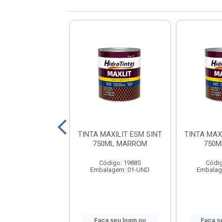
AXILIT ESM SINT
TINTA MAXILIT ESM SINT
TINTA MAX
ML CERAMICA
750ML MARROM
750M
digo: 19936
Código: 19885
Códig
lagem: 01-UND
Embalagem: 01-UND
Embalag
 seu login ou
Faça seu login ou
Faça s