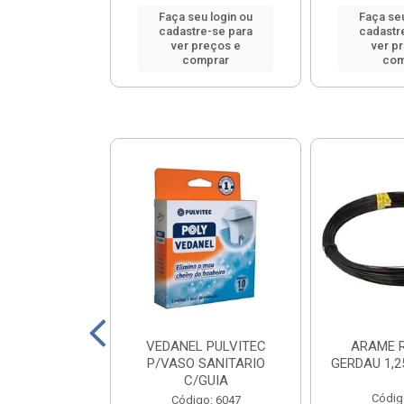
u login ou
Faça seu login ou
Faça seu
e-se para
cadastre-se para
cadastr
reços e
ver preços e
ver p
mprar
comprar
com
COBRECOM
VEDANEL PULVITEC
ARAME 
L 1X6,0 VM
P/VASO SANITARIO
GERDAU 1,
C/GUIA
o: 16041
Códig
Código: 6047