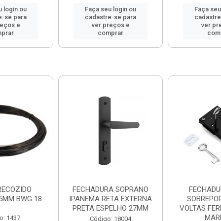
 login ou
Faça seu login ou
Faça seu
e-se para
cadastre-se para
cadastre
reços e
ver preços e
ver pr
prar
comprar
com
RECOZIDO
FECHADURA SOPRANO
FECHADU
25MM BWG 18
IPANEMA RETA EXTERNA
SOBREPOR
PRETA ESPELHO 27MM
VOLTAS FER
MAR
o: 1437
Código: 18004