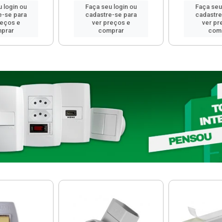
 login ou
Faça seu login ou
Faça seu
e-se para
cadastre-se para
cadastre
reços e
ver preços e
ver pr
prar
comprar
com