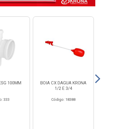
ESG 100MM
BOIA CX DAGUA KRONA
VALVULA FUN
1/2 E 3/4
COM FILTRO 
o: 333
Código: 18388
Código