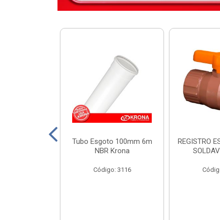
DIST KRONA
Tubo Esgoto 100mm 6m
REGISTRO E
 SEM BARRAM.
NBR Krona
SOLDAV
o: 11449
Código: 3116
Códig