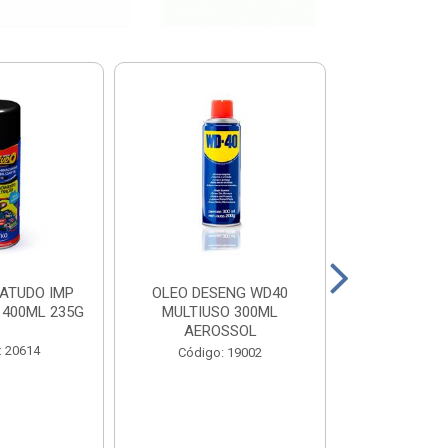
ATUDO IMP
OLEO DESENG WD40
BOTA PEGA F
 400ML 235G
MULTIUSO 300ML
N 
AEROSSOL
: 20614
Código
Código: 19002