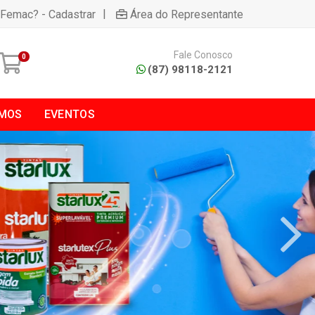
|
 Femac? - Cadastrar
Área do Representante
Fale Conosco
0
(87) 98118-2121
MOS
EVENTOS