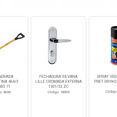
ADRADA
FECHADURA SILVANA
SPRAY VED
INA 464/3
LILLE CROMADA EXTERNA
PRET DRYKO
BO 71
1301/32 ZC
Código
o: 8696
Código: 18939