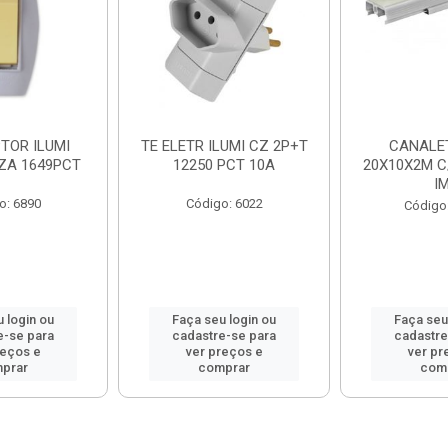
TOR ILUMI
TE ELETR ILUMI CZ 2P+T
CANALET
NZA 1649PCT
12250 PCT 10A
20X10X2M C
I
o: 6890
Código: 6022
Código
 login ou
Faça seu login ou
Faça seu
e-se para
cadastre-se para
cadastre
reços e
ver preços e
ver pr
prar
comprar
com