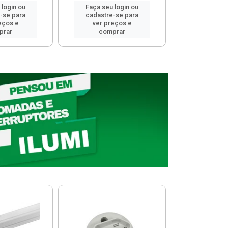
 login ou
Faça seu login ou
Faça seu 
-se para
cadastre-se para
cadastre
eços e
ver preços e
ver pr
prar
comprar
comp