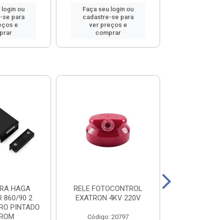
 login ou
Faça seu login ou
Faça seu 
-se para
cadastre-se para
cadastre
eços e
ver preços e
ver pr
prar
comprar
comp
RA HAGA
RELE FOTOCONTROL
VEDALIT PO
 860/90 2
EXATRON 4KV 220V
RO PINTADO
ROM
Código: 20797
Código: