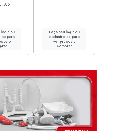
o: 836
 login ou
Faça seu login ou
Faça seu 
-se para
cadastre-se para
cadastre
eços e
ver preços e
ver pr
prar
comprar
comp