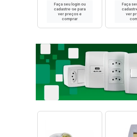
u login ou
Faça seu login ou
Faça seu
e-se para
cadastre-se para
cadastr
reços e
ver preços e
ver p
mprar
comprar
com