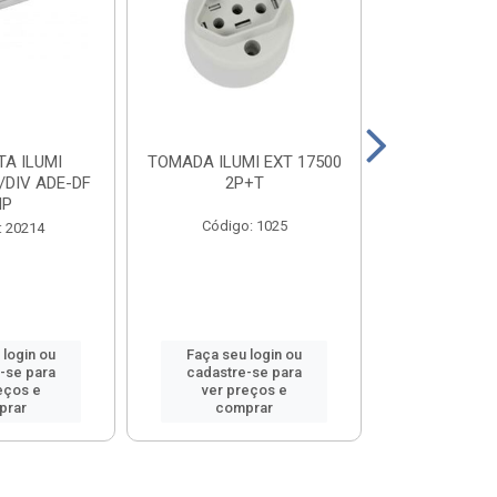
A ILUMI
TOMADA ILUMI EXT 17500
TOMADA ILU
/DIV ADE-DF
2P+T
2P+T 20
MP
Código: 1025
Código
: 20214
 login ou
Faça seu login ou
Faça seu 
-se para
cadastre-se para
cadastre
eços e
ver preços e
ver pr
prar
comprar
comp