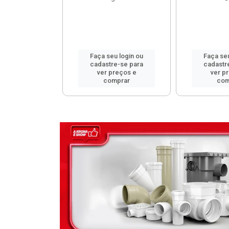
u login ou
Faça seu login ou
Faça seu
e-se para
cadastre-se para
cadastr
reços e
ver preços e
ver p
mprar
comprar
com