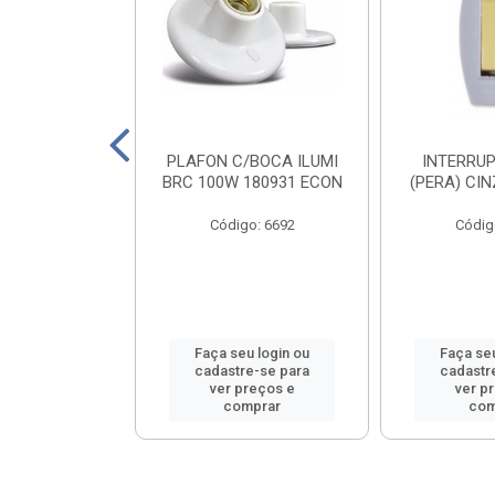
ABICHO ILUMI
PLAFON C/BOCA ILUMI
INTERRUP
 16103PCT
BRC 100W 180931 ECON
(PERA) CI
o: 8556
Código: 6692
Códig
u login ou
Faça seu login ou
Faça seu
e-se para
cadastre-se para
cadastr
reços e
ver preços e
ver p
mprar
comprar
com