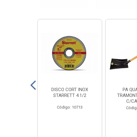
X PRT 4X110
DISCO CORT INOX
PA QU
0KG
STARRETT 4.1/2
TRAMONT
C/CA
o: 18811
Código: 10713
Códig