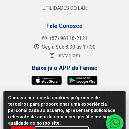
UTILIDADES DO LAR
Fale Conosco
(87) 98118-2121
Seg a Sex 8:00 às 17:30
Instagram
Baixe já o APP da Femac
O nosso site coleta cookies próprios e de
Femac Distribuidora - 1a Travessa Siqueira Campos,
terceiros para proporcionar uma experiência
100 - Centro, Brejão/PE - CEP 55.325-000 - CNPJ
personalizada ao usuário, apresentar publicidade
09.266.030/0001-19
relevante de acordo com o seu perfil e melhorar a
qualidade do nosso site.