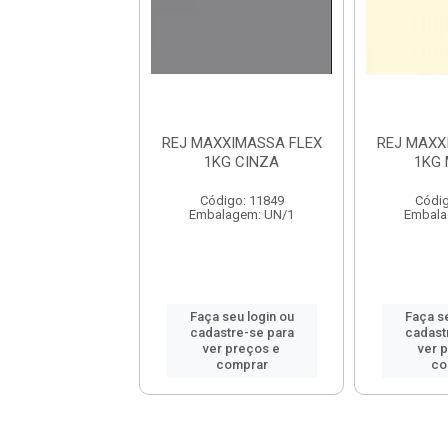
XXIMASSA FLEX
REJ MAXXIMASSA FLEX
REJ MAXX
KG PRETO
1KG CINZA
1KG
digo: 11850
Código: 11849
Códig
alagem: UN/1
Embalagem: UN/1
Embala
 seu login ou
Faça seu login ou
Faça se
astre-se para
cadastre-se para
cadast
er preços e
ver preços e
ver 
comprar
comprar
co