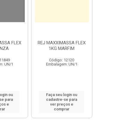
ASSA FLEX
REJ MAXXIMASSA FLEX
REJ MAXXIMAS
INZA
1KG MARFIM
1KG PRE
 11849
Código: 12120
Código: 11
m: UN/1
Embalagem: UN/1
Embalagem: 
login ou
Faça seu login ou
Faça seu log
se para
cadastre-se para
cadastre-se 
ços e
ver preços e
ver preços
rar
comprar
comprar