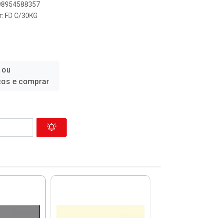
898954588357
r: FD C/30KG
 ou
ços e comprar