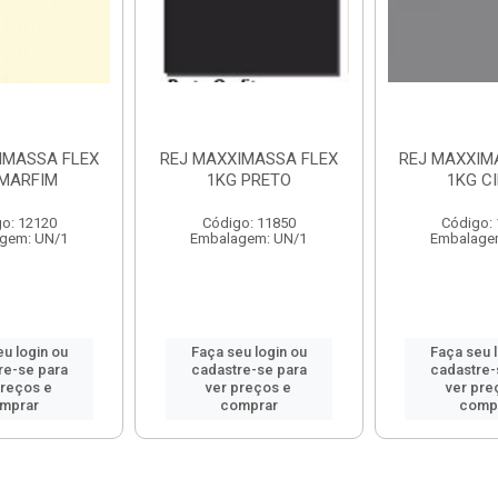
IMASSA FLEX
REJ MAXXIMASSA FLEX
REJ MAXXIM
 MARFIM
1KG PRETO
1KG C
o: 12120
Código: 11850
Código:
gem: UN/1
Embalagem: UN/1
Embalage
u login ou
Faça seu login ou
Faça seu 
re-se para
cadastre-se para
cadastre-
preços e
ver preços e
ver pre
mprar
comprar
comp