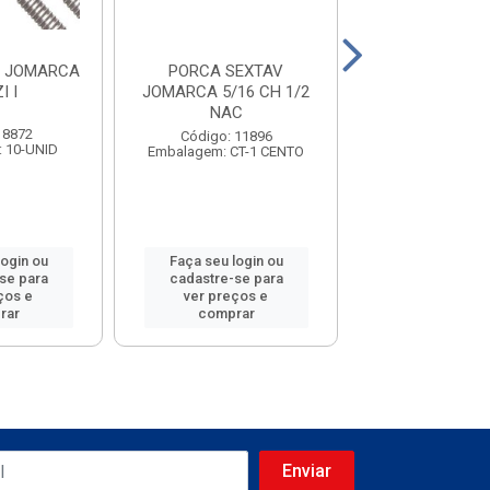
C JOMARCA
PORCA SEXTAV
PARAF JFX CH 
I I
JOMARCA 5/16 CH 1/2
JOMARCA 5,0
NAC
 8872
Código: 19
Código: 11896
 10-UNID
Embalagem: CT
Embalagem: CT-1 CENTO
login ou
Faça seu login ou
Faça seu log
se para
cadastre-se para
cadastre-se
ços e
ver preços e
ver preços
rar
comprar
compra