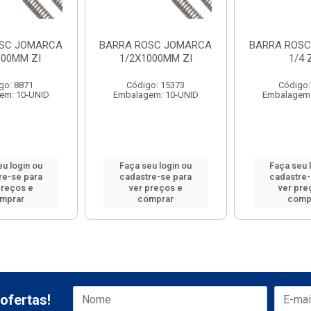
OSC JOMARCA
BARRA ROSC JOMARCA
BARRA ROS
000MM ZI
1/2X1000MM ZI
1/4 Z
go: 8871
Código: 15373
Código:
em: 10-UNID
Embalagem: 10-UNID
Embalagem:
eu login ou
Faça seu login ou
Faça seu 
re-se para
cadastre-se para
cadastre-
preços e
ver preços e
ver pre
mprar
comprar
comp
ofertas!