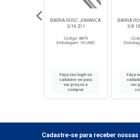
O JOMARCA 08
BARRA ROSC JOMARCA
BARRA R
ZINCADA
5/16 ZI I
3/8 1
ódigo: 7086
Código: 8870
Códi
gem: CT-1 CENTO
Embalagem: 10-UNID
Embalag
 seu login ou
Faça seu login ou
Faça s
astre-se para
cadastre-se para
cadast
er preços e
ver preços e
ver 
comprar
comprar
co
Cadastre-se para receber nossas 