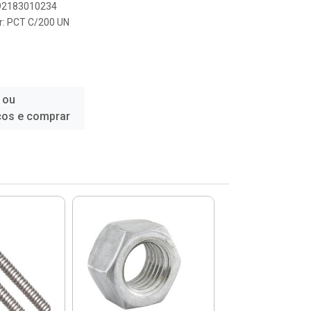
892183010234
r: PCT C/200 UN
 ou
ços e comprar