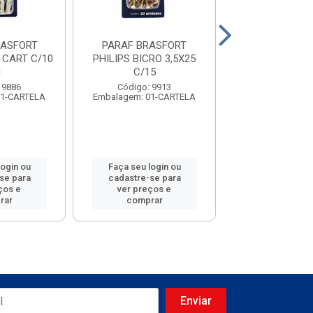
RASFORT
PARAF BRASFORT
PARAF BRAS
 CART C/10
PHILIPS BICRO 3,5X25
PORC/ARRU 3/
N
C/15
C/10
 9886
Código: 9913
Código: 99
01-CARTELA
Embalagem: 01-CARTELA
Embalagem: 01-
login ou
Faça seu login ou
Faça seu log
se para
cadastre-se para
cadastre-se
ços e
ver preços e
ver preços
rar
comprar
compra