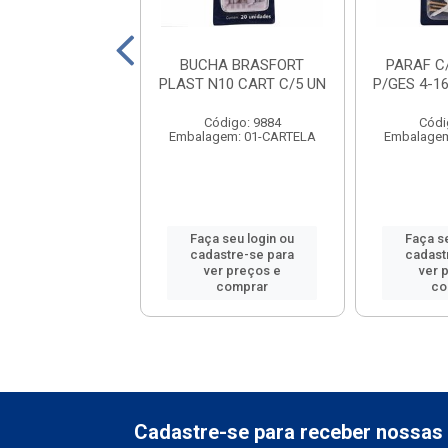
ELA BRASFORT
BUCHA BRASFORT
PARAF C
16 CART C/20 UN
PLAST N10 CART C/5 UN
P/GES 4-1
ódigo: 9878
Código: 9884
Códi
gem: 01-CARTELA
Embalagem: 01-CARTELA
Embalagem
 seu login ou
Faça seu login ou
Faça s
astre-se para
cadastre-se para
cadast
er preços e
ver preços e
ver 
comprar
comprar
co
Cadastre-se para receber nossas 