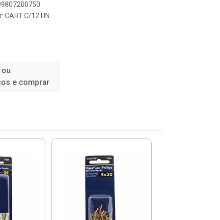
899807200750
r: CART C/12 UN
 ou
ços e comprar