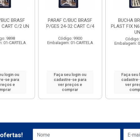
/BUC BRASF
PARAF C/BUC BRASF
BUCHA B
6 CART C/2 UN
P/GES 24-32 CART C/4
PLAST FIX N6
U
go: 9898
Código: 9900
Código:
: 01-CARTELA
Embalagem: 01-CARTELA
Embalagem: 
eu login ou
Faça seu login ou
Faça seu 
re-se para
cadastre-se para
cadastre-
preços e
ver preços e
ver pre
mprar
comprar
comp
ofertas!