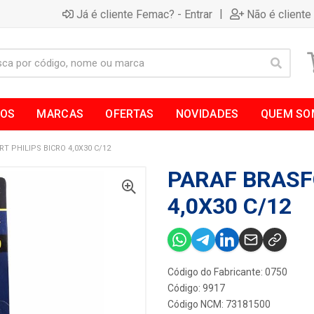
|
Já é cliente Femac? - Entrar
Não é cliente
TOS
MARCAS
OFERTAS
NOVIDADES
QUEM SO
T PHILIPS BICRO 4,0X30 C/12
PARAF BRASF
4,0X30 C/12
Código do Fabricante: 0750
Código: 9917
Código NCM: 73181500