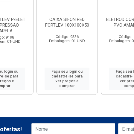
TLEV P/ELET
CAIXA SIFON RED
ELETROD COR
PRESSAO
FORTLEV 100X100X50
PVC AMA
ARELA
Código: 9336
Código:
go: 9198
Embalagem: 01-UND
Embalagem: 0
em: 01-UND
u login ou
Faça seu login ou
Faça seu 
re-se para
cadastre-se para
cadastre-
preços e
ver preços e
ver pre
mprar
comprar
comp
ofertas!