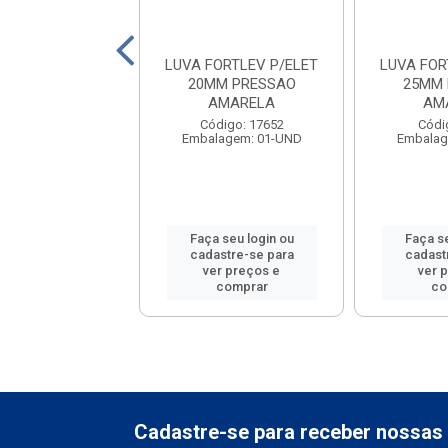
 4X2 FORTLEV
LUVA FORTLEV P/ELET
LUVA FOR
AMARELA
20MM PRESSAO
25MM 
AMARELA
AM
digo: 16545
Código: 17652
Códi
lagem: 01-UND
Embalagem: 01-UND
Embalag
 seu login ou
Faça seu login ou
Faça se
astre-se para
cadastre-se para
cadast
er preços e
ver preços e
ver 
comprar
comprar
co
Cadastre-se para receber nossas 