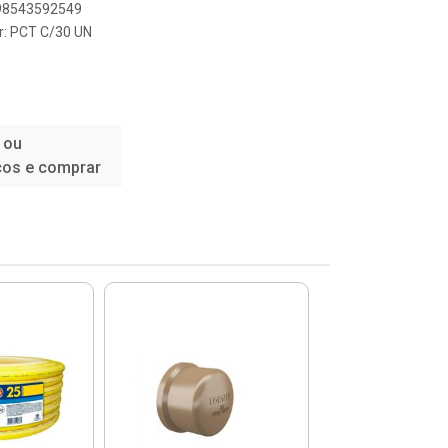
898543592549
r: PCT C/30 UN
 ou
ços e comprar