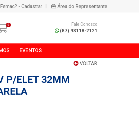
|
 Femac? - Cadastrar
Área do Representante
Fale Conosco
0
(87) 98118-2121
MOS
EVENTOS
VOLTAR
V P/ELET 32MM
ARELA