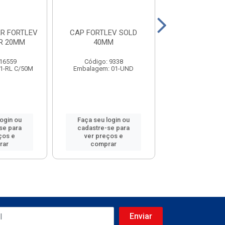
R FORTLEV
CAP FORTLEV SOLD
TUBO ELETR
R 20MM
40MM
FORTLEV ROS
 16559
Código: 9338
Código: 18
1-RL C/50M
Embalagem: 01-UND
Embalagem: 0
login ou
Faça seu login ou
Faça seu log
se para
cadastre-se para
cadastre-se 
ços e
ver preços e
ver preços
rar
comprar
comprar