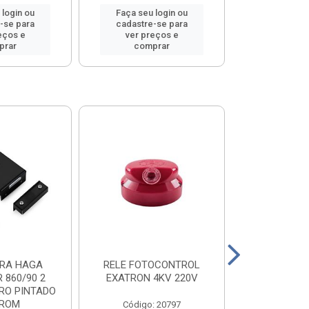
 login ou
Faça seu login ou
Faça seu 
-se para
cadastre-se para
cadastre
eços e
ver preços e
ver pr
prar
comprar
comp
RA HAGA
RELE FOTOCONTROL
VEDALIT PO
 860/90 2
EXATRON 4KV 220V
RO PINTADO
ROM
Código: 20797
Código: