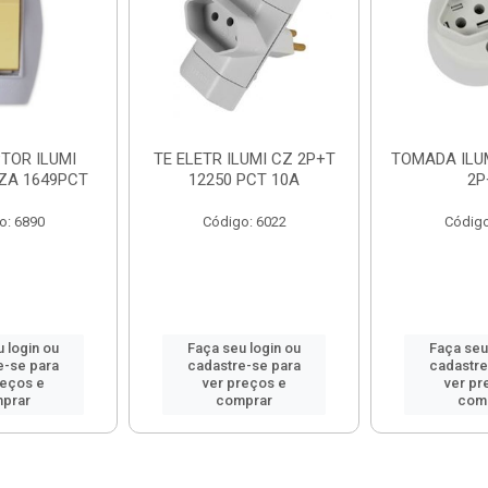
TOR ILUMI
TE ELETR ILUMI CZ 2P+T
TOMADA ILUM
NZA 1649PCT
12250 PCT 10A
2P
o: 6890
Código: 6022
Código
 login ou
Faça seu login ou
Faça seu
e-se para
cadastre-se para
cadastre
reços e
ver preços e
ver pr
prar
comprar
com