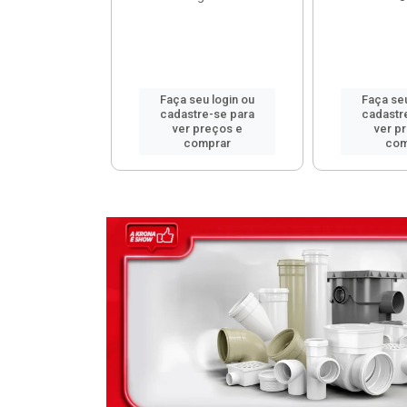
u login ou
Faça seu login ou
Faça seu
e-se para
cadastre-se para
cadastr
reços e
ver preços e
ver p
mprar
comprar
com