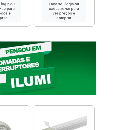
 login ou
Faça seu login ou
Faça seu 
-se para
cadastre-se para
cadastre
eços e
ver preços e
ver pr
prar
comprar
comp