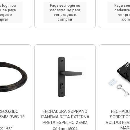
 login ou
Faça seu login ou
Faça seu
e-se para
cadastre-se para
cadastre
reços e
ver preços e
ver pr
prar
comprar
com
RECOZIDO
FECHADURA SOPRANO
FECHADU
25MM BWG 18
IPANEMA RETA EXTERNA
SOBREPOR
PRETA ESPELHO 27MM
VOLTAS FER
MAR
o: 1437
Código: 18004