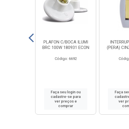
ABICHO ILUMI
PLAFON C/BOCA ILUMI
INTERRUP
 16103PCT
BRC 100W 180931 ECON
(PERA) CI
o: 8556
Código: 6692
Códig
u login ou
Faça seu login ou
Faça seu
e-se para
cadastre-se para
cadastr
reços e
ver preços e
ver p
mprar
comprar
com