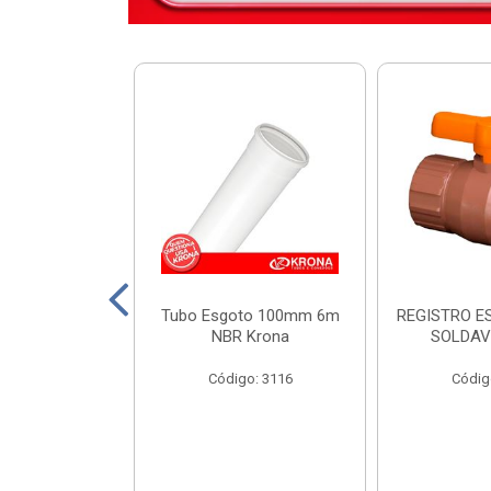
DIST KRONA
Tubo Esgoto 100mm 6m
REGISTRO E
 SEM BARRAM.
NBR Krona
SOLDAV
o: 11449
Código: 3116
Códig