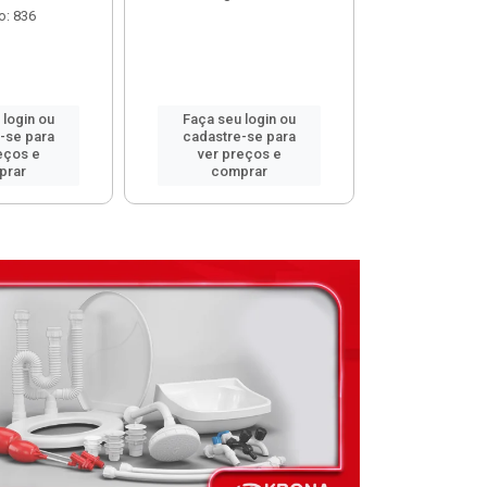
o: 836
 login ou
Faça seu login ou
Faça seu 
-se para
cadastre-se para
cadastre
eços e
ver preços e
ver pr
prar
comprar
comp