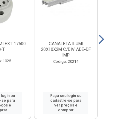
I EXT 17500
CANALETA ILUMI
TOMADA ILU
+T
20X10X2M C/DIV ADE-DF
2P+T 20
IMP
: 1025
Código
Código: 20214
 login ou
Faça seu login ou
Faça seu 
-se para
cadastre-se para
cadastre
eços e
ver preços e
ver pr
prar
comprar
comp