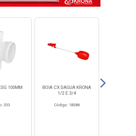
ESG 100MM
BOIA CX DAGUA KRONA
VALVULA FUN
1/2 E 3/4
COM FILTRO 
o: 333
Código: 18388
Código