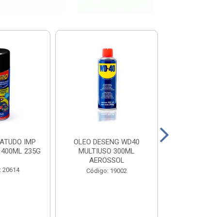
ATUDO IMP
OLEO DESENG WD40
BOTA PEGA F
 400ML 235G
MULTIUSO 300ML
N 
AEROSSOL
: 20614
Código
Código: 19002