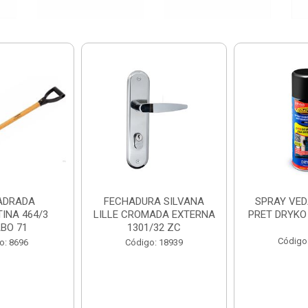
ADRADA
FECHADURA SILVANA
SPRAY VED
INA 464/3
LILLE CROMADA EXTERNA
PRET DRYKO
BO 71
1301/32 ZC
Código
o: 8696
Código: 18939