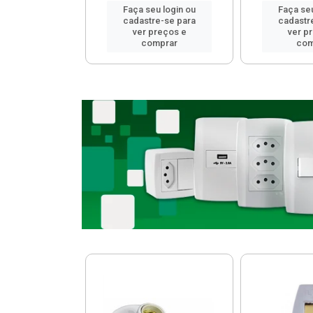
u login ou
Faça seu login ou
Faça seu
e-se para
cadastre-se para
cadastr
reços e
ver preços e
ver p
mprar
comprar
com