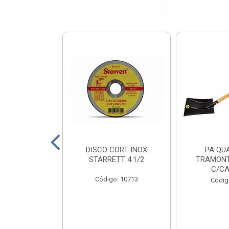
X PRT 4X110
DISCO CORT INOX
PA QU
0KG
STARRETT 4.1/2
TRAMONT
C/CA
o: 18811
Código: 10713
Códig