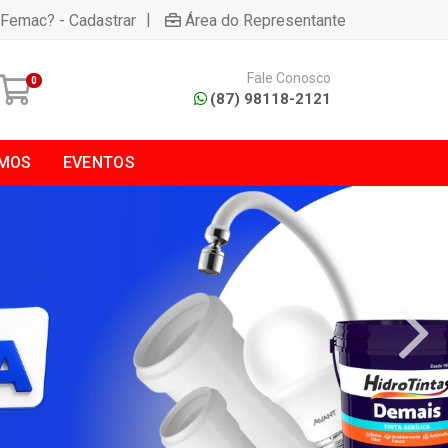
|
 Femac? - Cadastrar
Área do Representante
Fale Conosco
0
(87) 98118-2121
MOS
EVENTOS