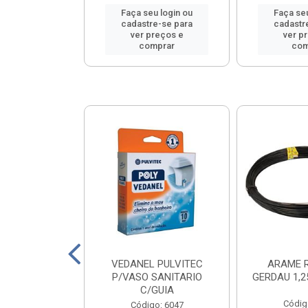
u login ou
Faça seu login ou
Faça seu
e-se para
cadastre-se para
cadastr
reços e
ver preços e
ver p
mprar
comprar
com
COBRECOM
VEDANEL PULVITEC
ARAME 
L 1X6,0 VM
P/VASO SANITARIO
GERDAU 1,
C/GUIA
o: 16041
Códig
Código: 6047