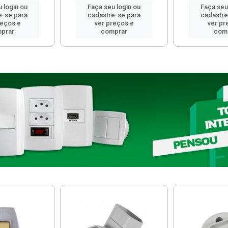
 login ou
Faça seu login ou
Faça seu
e-se para
cadastre-se para
cadastre
reços e
ver preços e
ver pr
prar
comprar
com