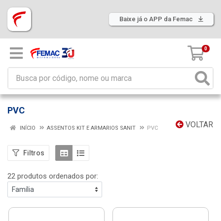
Baixe já o APP da Femac
0
PVC
VOLTAR
INÍCIO
ASSENTOS KIT E ARMARIOS SANIT
PVC
Filtros
22 produtos ordenados por: