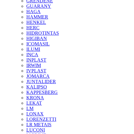
GRENDENE
GUARANY
HAGA
HAMMER
HENKEL
HERC
HIDROTINTAS
HIGIBAN
ICOMASIL
ILUMI
INCA
INPLAST
IRWIM
IVPLAST
JOMARCA
JUNTALIDER
KALIPSO
KAPPESBERG
KRONA
LEKAT
LM
LONAX
LORENZETTI
LR METAIS
LUCONI