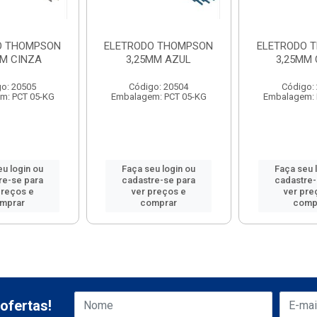
O THOMPSON
ELETRODO THOMPSON
ELETRODO 
MM CINZA
3,25MM AZUL
3,25MM 
o: 20505
Código: 20504
Código:
m: PCT 05-KG
Embalagem: PCT 05-KG
Embalagem: 
eu login ou
Faça seu login ou
Faça seu 
re-se para
cadastre-se para
cadastre-
preços e
ver preços e
ver pre
mprar
comprar
comp
ofertas!