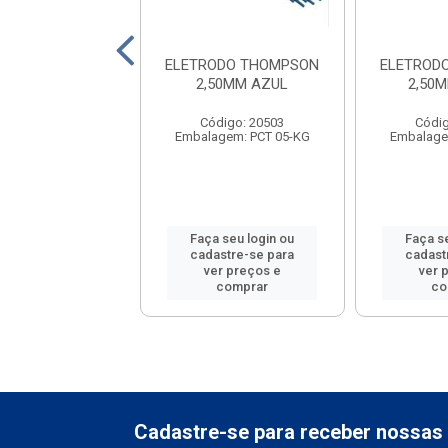
A MOMFORT 1.5
ELETRODO THOMPSON
ELETROD
G C/CABO
2,50MM AZUL
2,50
ódigo: 4028
Código: 20503
Códig
lagem: 01-UND
Embalagem: PCT 05-KG
Embalage
 seu login ou
Faça seu login ou
Faça s
astre-se para
cadastre-se para
cadast
er preços e
ver preços e
ver 
comprar
comprar
co
Cadastre-se para receber nossas 