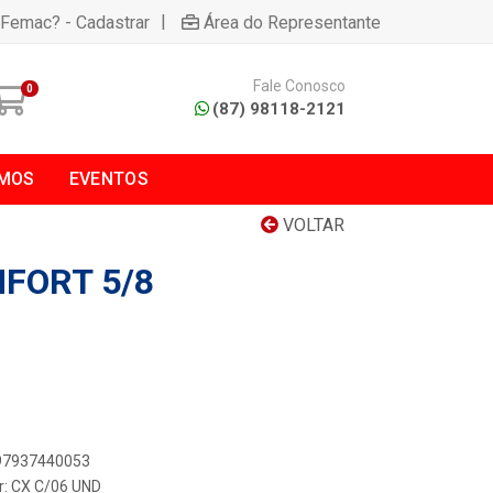
|
 Femac? - Cadastrar
Área do Representante
Fale Conosco
0
(87) 98118-2121
MOS
EVENTOS
VOLTAR
FORT 5/8
897937440053
r: CX C/06 UND