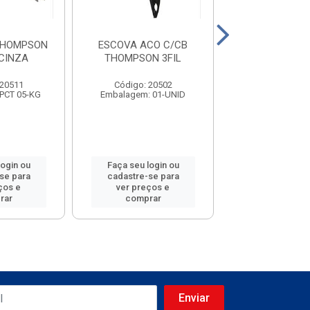
THOMPSON
ESCOVA ACO C/CB
DESEMP ACO
CINZA
THOMPSON 3FIL
MOMFORT C
12X24
 20511
Código: 20502
Código: 44
PCT 05-KG
Embalagem: 01-UNID
Embalagem: 0
login ou
Faça seu login ou
Faça seu log
se para
cadastre-se para
cadastre-se
ços e
ver preços e
ver preços
rar
comprar
compra