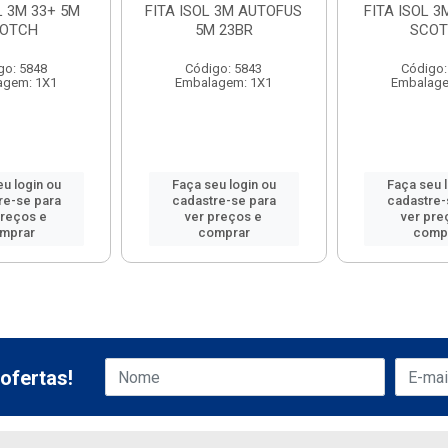
L 3M 33+ 5M
FITA ISOL 3M AUTOFUS
FITA ISOL 3
OTCH
5M 23BR
SCO
go: 5848
Código: 5843
Código:
agem: 1X1
Embalagem: 1X1
Embalage
u login ou
Faça seu login ou
Faça seu 
re-se para
cadastre-se para
cadastre-
preços e
ver preços e
ver pre
mprar
comprar
comp
ofertas!