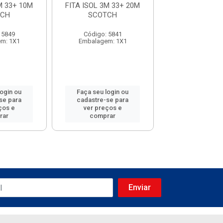
M 33+ 10M
FITA ISOL 3M 33+ 20M
FITA ISOL 3M I
TCH
SCOTCH
5M SLI
 5849
Código: 5841
Código: 58
m: 1X1
Embalagem: 1X1
Embalagem:
login ou
Faça seu login ou
Faça seu log
se para
cadastre-se para
cadastre-se 
ços e
ver preços e
ver preços
rar
comprar
comprar