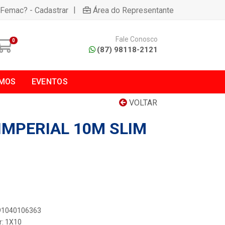
|
 Femac? - Cadastrar
Área do Representante
Fale Conosco
0
(87) 98118-2121
MOS
EVENTOS
VOLTAR
 IMPERIAL 10M SLIM
891040106363
r: 1X10