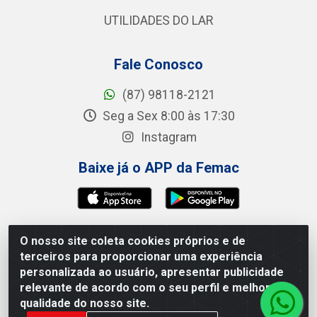
UTILIDADES DO LAR
Fale Conosco
(87) 98118-2121
Seg a Sex 8:00 às 17:30
Instagram
Baixe já o APP da Femac
O nosso site coleta cookies próprios e de
Femac Distribuidora - 1a Travessa Siqueira Campos, 100 -
terceiros para proporcionar uma experiência
Centro, Brejão/PE - CEP 55.325-000 - CNPJ 09.266.030/0001-
personalizada ao usuário, apresentar publicidade
19
relevante de acordo com o seu perfil e melhorar a
qualidade do nosso site.