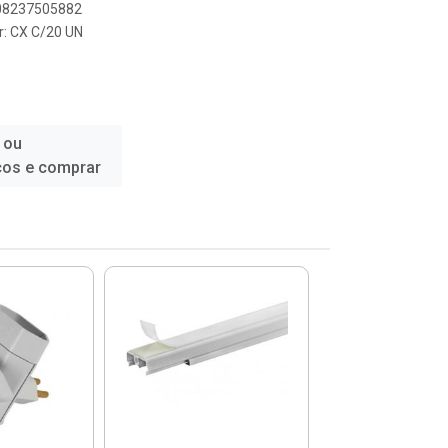
908237505882
r: CX C/20 UN
 ou
ços e comprar