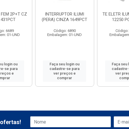
I FEM 2P+T CZ
INTERRUPTOR ILUMI
TE ELETR ILU
1431PCT
(PERA) CINZA 1649PCT
12250 P
go: 6689
Código: 6890
Código:
em: 01-UND
Embalagem: 01-UND
Embalagem
eu login ou
Faça seu login ou
Faça seu 
re-se para
cadastre-se para
cadastre-
preços e
ver preços e
ver pre
mprar
comprar
comp
ofertas!