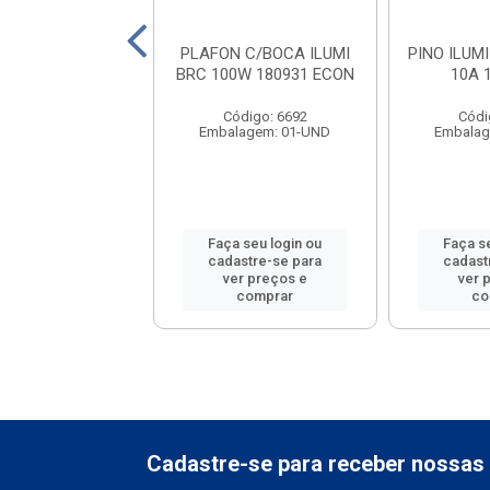
RUPTOR ILUMI
PLAFON C/BOCA ILUMI
PINO ILUM
IKA BRANCO 1
BRC 100W 180931 ECON
10A 
DA + TOMADA
P+T 1920...
Código: 6692
Códi
Embalagem: 01-UND
Embalag
ódigo: 1944
lagem: 01-UND
Faça seu login ou
Faça s
 seu login ou
cadastre-se para
cadast
astre-se para
ver preços e
ver 
er preços e
comprar
co
comprar
Cadastre-se para receber nossas 