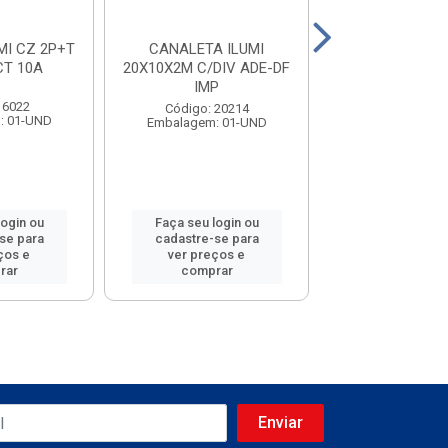
MI CZ 2P+T
CANALETA ILUMI
TOMADA ILUM
CT 10A
20X10X2M C/DIV ADE-DF
17500 2P
IMP
 6022
Código: 10
Código: 20214
: 01-UND
Embalagem: 
Embalagem: 01-UND
login ou
Faça seu login ou
Faça seu log
se para
cadastre-se para
cadastre-se
ços e
ver preços e
ver preços
rar
comprar
compra