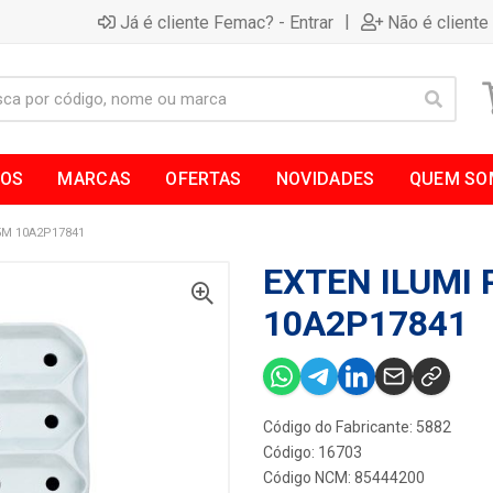
|
Já é cliente Femac? - Entrar
Não é cliente
TOS
MARCAS
OFERTAS
NOVIDADES
QUEM SO
5M 10A2P17841
EXTEN ILUMI 
10A2P17841
Código do Fabricante: 5882
Código: 16703
Código NCM: 85444200