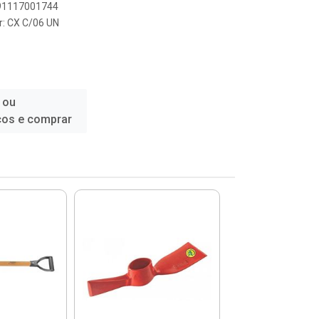
891117001744
r: CX C/06 UN
 ou
ços e comprar