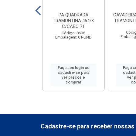
ADAO LARGO
PA QUADRADA
CAVADEIR
NTINA 7270/20
TRAMONTINA 464/3
TRAMONTI
C/CABO 71
ódigo: 1368
Códig
Código: 8696
lagem: 01-UND
Embalag
Embalagem: 01-UND
 seu login ou
Faça seu login ou
Faça se
astre-se para
cadastre-se para
cadast
er preços e
ver preços e
ver 
comprar
comprar
co
Cadastre-se para receber nossas 