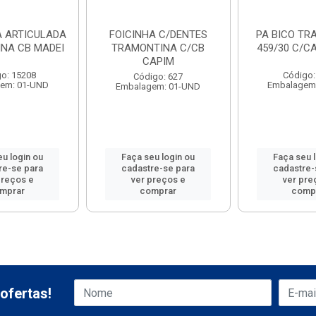
A ARTICULADA
FOICINHA C/DENTES
PA BICO TR
NA CB MADEI
TRAMONTINA C/CB
459/30 C/C
CAPIM
o: 15208
Código:
Código: 627
em: 01-UND
Embalagem
Embalagem: 01-UND
u login ou
Faça seu login ou
Faça seu 
re-se para
cadastre-se para
cadastre-
preços e
ver preços e
ver pre
mprar
comprar
comp
ofertas!