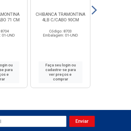
AMONTINA
CHIBANCA TRAMONTINA
PICARETA TRA
ABO 71 CM
4LB C/CABO 90CM
4LB C/CABO
 8704
Código: 8703
Código: 87
: 01-UND
Embalagem: 01-UND
Embalagem: 0
login ou
Faça seu login ou
Faça seu log
se para
cadastre-se para
cadastre-se 
ços e
ver preços e
ver preços
rar
comprar
comprar