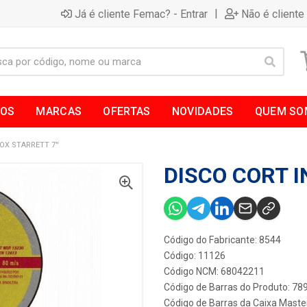
|
Já é cliente Femac? - Entrar
Não é cliente
TOS
MARCAS
OFERTAS
NOVIDADES
QUEM SO
OX STARRETT 7''
DISCO CORT I
Código do Fabricante: 8544
Código: 11126
Código NCM: 68042211
Código de Barras do Produto: 7
Código de Barras da Caixa Maste