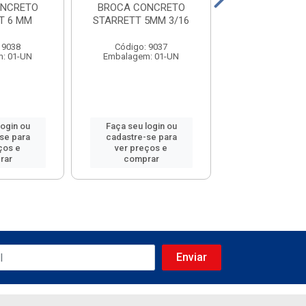
ONCRETO
BROCA CONCRETO
BROCA ACO S
T 6 MM
STARRETT 5MM 3/16
5/64
 9038
Código: 9037
Código: 90
: 01-UN
Embalagem: 01-UN
Embalagem: 
login ou
Faça seu login ou
Faça seu log
se para
cadastre-se para
cadastre-se
ços e
ver preços e
ver preços
rar
comprar
compra