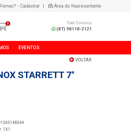
|
 Femac? - Cadastrar
Área do Representante
Fale Conosco
0
(87) 98118-2121
MOS
EVENTOS
VOLTAR
NOX STARRETT 7''
891265148544
r: 1X1