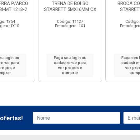
ERRA P/ARCO
TRENA DE BOLSO
BROCA C
BI-MT 1218-2
STARRETT 5MX16MM CX
STARRET
go: 1354
Código: 11127
Código:
gem: 1X10
Embalagem: 1X1
Embalagem
eu login ou
Faça seu login ou
Faça seu 
re-se para
cadastre-se para
cadastre-
preços e
ver preços e
ver pre
mprar
comprar
comp
ofertas!