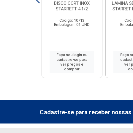
 ACO STARRETT
DISCO CORT INOX
LAMINA S
7/32
STARRETT 4.1/2
STARRET 
ódigo: 9065
Código: 10713
Códi
lagem: 01-UN
Embalagem: 01-UND
Embala
 seu login ou
Faça seu login ou
Faça s
astre-se para
cadastre-se para
cadast
er preços e
ver preços e
ver 
comprar
comprar
co
Cadastre-se para receber nossas 