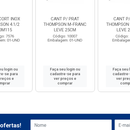
CORT INOX
CANT P/ PRAT
CANT P/
SON 4.1/2
THOMPSON M-FRANC
THOMPSON
.0M115
LEVE 25CM
LEVE 
go: 7576
Código: 10007
Código:
em: 01-UND
Embalagem: 01-UND
Embalage
eu login ou
Faça seu login ou
Faça seu 
re-se para
cadastre-se para
cadastre-
preços e
ver preços e
ver pre
mprar
comprar
comp
ofertas!