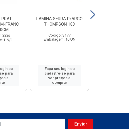
 PRAT
LAMINA SERRA P/ARCO
TRENA THO
 M-FRANC
THOMPSON 18D
EMBOR 5MX
20CM
Código: 3177
Código: 21
 10006
Embalagem: 10 UN
Embalagem: 0
m: UN/1
login ou
Faça seu login ou
Faça seu log
se para
cadastre-se para
cadastre-se
ços e
ver preços e
ver preços
rar
comprar
compra