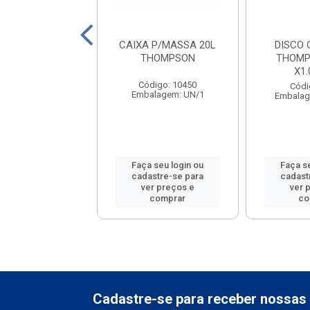
AFIAR CANOA 9
CAIXA P/MASSA 20L
DISCO 
HOMPSON
THOMPSON
THOMP
X1
digo: 20501
Código: 10450
Códi
lagem: 01-UND
Embalagem: UN/1
Embalag
 seu login ou
Faça seu login ou
Faça s
astre-se para
cadastre-se para
cadast
er preços e
ver preços e
ver 
comprar
comprar
co
Cadastre-se para receber nossas 