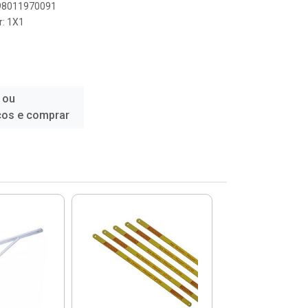
898011970091
r: 1X1
 ou
ços e comprar