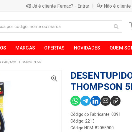
|
Já é cliente Femac? - Entrar
Não é cliente
TOS
MARCAS
OFERTAS
NOVIDADES
QUEM SO
R CAB/ACO THOMPSON 5M
DESENTUPIDO
THOMPSON 
Código do Fabricante: 0091
Código: 2213
Código NCM: 82055900