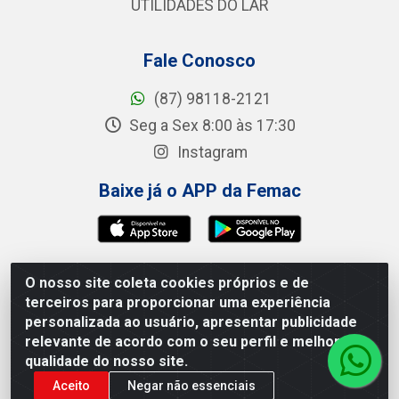
UTILIDADES DO LAR
Fale Conosco
(87) 98118-2121
Seg a Sex 8:00 às 17:30
Instagram
Baixe já o APP da Femac
O nosso site coleta cookies próprios e de
Femac Distribuidora - 1a Travessa Siqueira Campos,
terceiros para proporcionar uma experiência
100 - Centro, Brejão/PE - CEP 55.325-000 - CNPJ
personalizada ao usuário, apresentar publicidade
09.266.030/0001-19
relevante de acordo com o seu perfil e melhorar a
qualidade do nosso site.
Aceito
Negar não essenciais