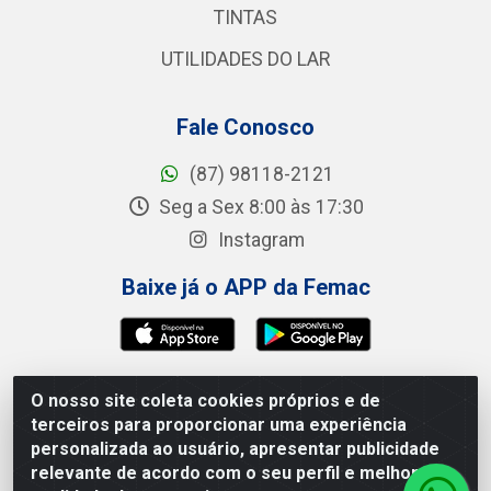
TINTAS
UTILIDADES DO LAR
Fale Conosco
(87) 98118-2121
Seg a Sex 8:00 às 17:30
Instagram
Baixe já o APP da Femac
O nosso site coleta cookies próprios e de
Femac Distribuidora - 1a Travessa Siqueira Campos,
terceiros para proporcionar uma experiência
100 - Centro, Brejão/PE - CEP 55.325-000 - CNPJ
personalizada ao usuário, apresentar publicidade
09.266.030/0001-19
relevante de acordo com o seu perfil e melhorar a