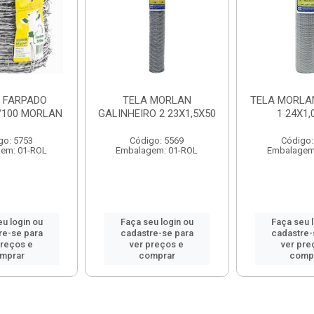
 FARPADO
TELA MORLAN
TELA MORLAN
/100 MORLAN
GALINHEIRO 2 23X1,5X50
1 24X1,
go: 5753
Código: 5569
Código:
em: 01-ROL
Embalagem: 01-ROL
Embalagem
u login ou
Faça seu login ou
Faça seu 
re-se para
cadastre-se para
cadastre-
preços e
ver preços e
ver pre
mprar
comprar
comp