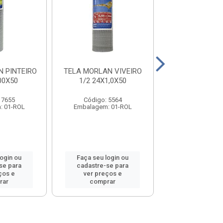
 PINTEIRO
TELA MORLAN VIVEIRO
TELA MOR
00X50
1/2 24X1,0X50
GALINHEIRO 2 2
 7655
Código: 5564
Código: 55
: 01-ROL
Embalagem: 01-ROL
Embalagem: 0
login ou
Faça seu login ou
Faça seu log
se para
cadastre-se para
cadastre-se 
ços e
ver preços e
ver preços
rar
comprar
comprar