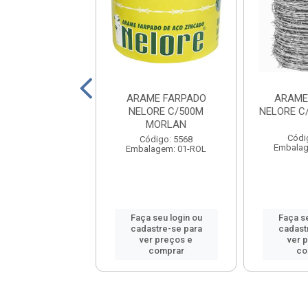
ORLAN VIVEIRO
ARAME FARPADO
ARAME
2 26X1,5X50
NELORE C/500M
NELORE C
MORLAN
ódigo: 8566
Códi
Código: 5568
lagem: 01-ROL
Embalag
Embalagem: 01-ROL
 seu login ou
Faça seu login ou
Faça se
astre-se para
cadastre-se para
cadast
er preços e
ver preços e
ver 
comprar
comprar
co