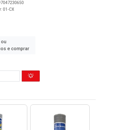
897047230650
r: 01-CX
 ou
ços e comprar