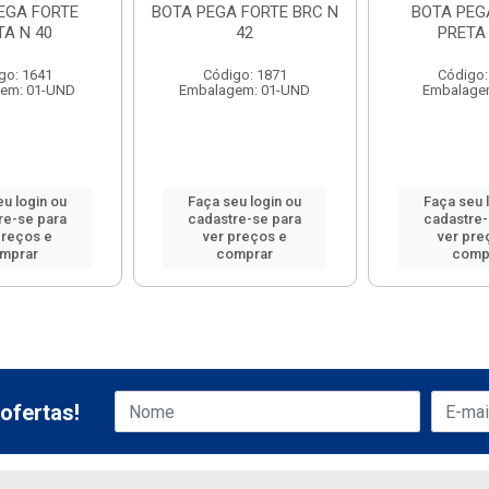
EGA FORTE
BOTA PEGA FORTE BRC N
BOTA PEG
TA N 40
42
PRETA 
go: 1641
Código: 1871
Código:
em: 01-UND
Embalagem: 01-UND
Embalage
eu login ou
Faça seu login ou
Faça seu 
re-se para
cadastre-se para
cadastre-
preços e
ver preços e
ver pre
mprar
comprar
comp
ofertas!