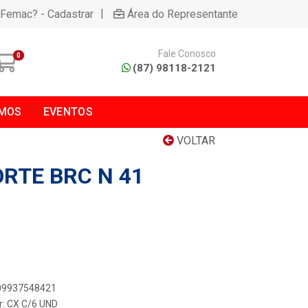
|
 Femac? - Cadastrar
Área do Representante
Fale Conosco
0
(87) 98118-2121
MOS
EVENTOS
VOLTAR
RTE BRC N 41
909937548421
r: CX C/6 UND