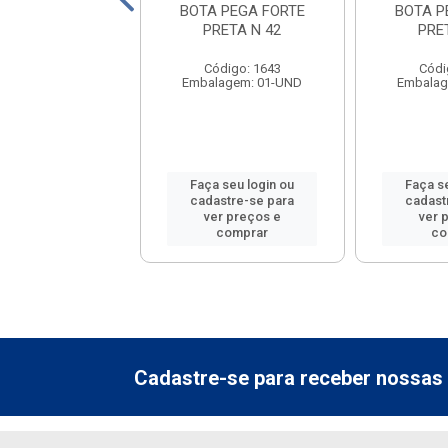
 PEGA FORTE
BOTA PEGA FORTE
BOTA P
RETA N 45
PRETA N 42
PRE
ódigo: 2428
Código: 1643
Códi
lagem: 01-UND
Embalagem: 01-UND
Embalag
 seu login ou
Faça seu login ou
Faça s
astre-se para
cadastre-se para
cadast
er preços e
ver preços e
ver 
comprar
comprar
co
Cadastre-se para receber nossas 