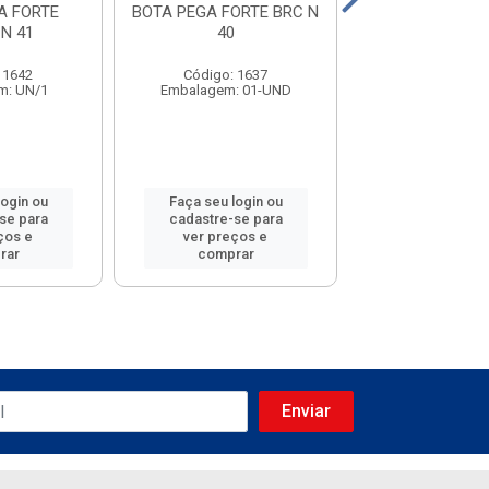
A FORTE
BOTA PEGA FORTE BRC N
BOTA PEGA 
N 41
40
PRETA N 
 1642
Código: 1637
Código: 11
m: UN/1
Embalagem: 01-UND
Embalagem: 0
login ou
Faça seu login ou
Faça seu log
se para
cadastre-se para
cadastre-se
ços e
ver preços e
ver preços
rar
comprar
compra