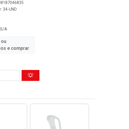
898187046835
r: 34-UND
 S/A
 ou
ços e comprar