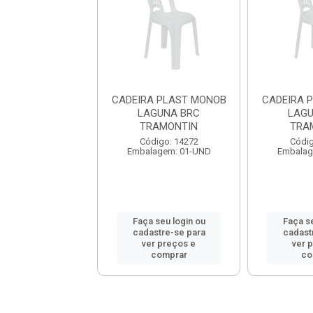
A PLAST MONOB
CADEIRA PLAST MONOB
CADEIRA 
GUNA BRC
LAGUNA BRC
LAGU
RAMONTIN
TRAMONTIN
TRA
digo: 14272
Código: 14272
Códig
lagem: 01-UND
Embalagem: 01-UND
Embalag
 seu login ou
Faça seu login ou
Faça se
astre-se para
cadastre-se para
cadast
er preços e
ver preços e
ver 
comprar
comprar
co