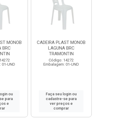
AST MONOB
CADEIRA PLAST MONOB
CADEIRA PLAS
 BRC
LAGUNA BRC
LAGUNA 
NTIN
TRAMONTIN
TRAMONT
 14272
Código: 14272
Código: 14
: 01-UND
Embalagem: 01-UND
Embalagem: 0
login ou
Faça seu login ou
Faça seu log
se para
cadastre-se para
cadastre-se 
ços e
ver preços e
ver preços
rar
comprar
comprar