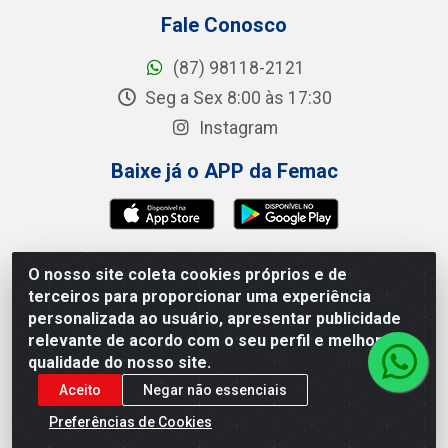
Fale Conosco
(87) 98118-2121
Seg a Sex 8:00 às 17:30
Instagram
Baixe já o APP da Femac
O nosso site coleta cookies próprios e de
Femac Distribuidora - 1a Travessa Siqueira Campos,
terceiros para proporcionar uma experiência
100 - Centro, Brejão/PE - CEP 55.325-000 - CNPJ
personalizada ao usuário, apresentar publicidade
09.266.030/0001-19
relevante de acordo com o seu perfil e melhorar a
qualidade do nosso site.
Aceito
Negar não essenciais
Preferências de Cookies