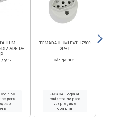
A ILUMI
TOMADA ILUMI EXT 17500
TOMADA ILU
/DIV ADE-DF
2P+T
2P+T 20
MP
Código: 1025
Código
: 20214
 login ou
Faça seu login ou
Faça seu 
-se para
cadastre-se para
cadastre
eços e
ver preços e
ver pr
prar
comprar
comp