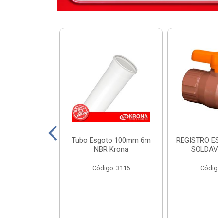
DIST KRONA
Tubo Esgoto 100mm 6m
REGISTRO E
 SEM BARRAM.
NBR Krona
SOLDAV
o: 11449
Código: 3116
Códig