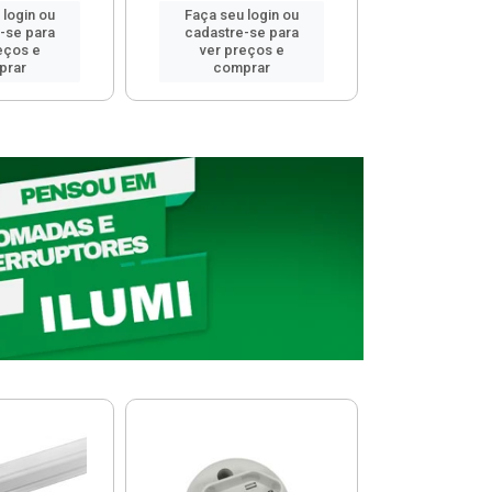
 login ou
Faça seu login ou
Faça seu 
-se para
cadastre-se para
cadastre
eços e
ver preços e
ver pr
prar
comprar
comp