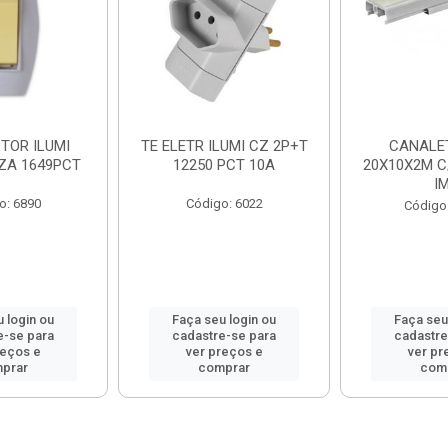
TOR ILUMI
TE ELETR ILUMI CZ 2P+T
CANALET
NZA 1649PCT
12250 PCT 10A
20X10X2M C
I
o: 6890
Código: 6022
Código
 login ou
Faça seu login ou
Faça seu
e-se para
cadastre-se para
cadastre
reços e
ver preços e
ver pr
prar
comprar
com