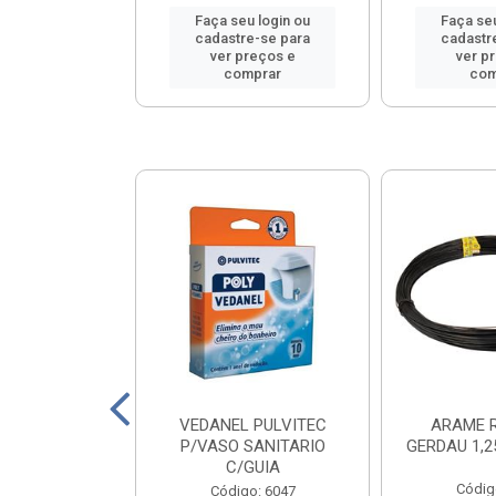
u login ou
Faça seu login ou
Faça seu
e-se para
cadastre-se para
cadastr
reços e
ver preços e
ver p
mprar
comprar
com
COBRECOM
VEDANEL PULVITEC
ARAME 
L 1X6,0 VM
P/VASO SANITARIO
GERDAU 1,
C/GUIA
o: 16041
Códig
Código: 6047