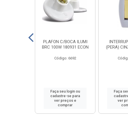
ABICHO ILUMI
PLAFON C/BOCA ILUMI
INTERRUP
 16103PCT
BRC 100W 180931 ECON
(PERA) CI
o: 8556
Código: 6692
Códig
u login ou
Faça seu login ou
Faça seu
e-se para
cadastre-se para
cadastr
reços e
ver preços e
ver p
mprar
comprar
com