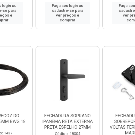
 login ou
Faça seu login ou
Faça seu
e-se para
cadastre-se para
cadastre
reços e
ver preços e
ver pr
prar
comprar
com
RECOZIDO
FECHADURA SOPRANO
FECHADU
25MM BWG 18
IPANEMA RETA EXTERNA
SOBREPOR
PRETA ESPELHO 27MM
VOLTAS FER
MAR
o: 1437
Código: 18004