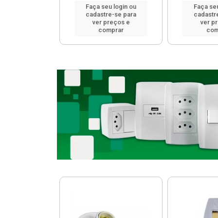
u login ou
Faça seu login ou
Faça seu
e-se para
cadastre-se para
cadastr
reços e
ver preços e
ver p
mprar
comprar
com