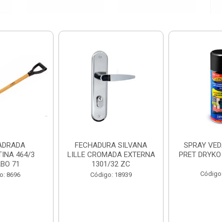
ADRADA
FECHADURA SILVANA
SPRAY VED
INA 464/3
LILLE CROMADA EXTERNA
PRET DRYKO
BO 71
1301/32 ZC
Código
o: 8696
Código: 18939