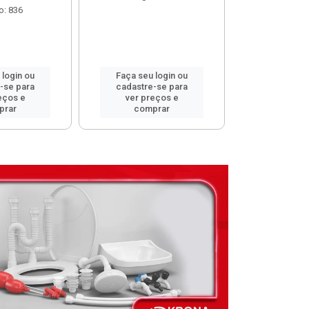
o: 836
 login ou
Faça seu login ou
Faça seu 
-se para
cadastre-se para
cadastre
eços e
ver preços e
ver pr
prar
comprar
comp