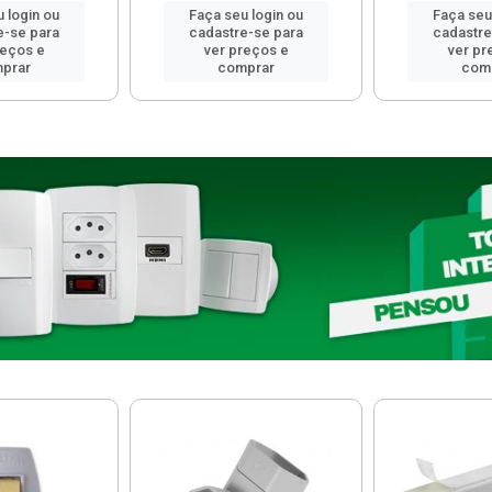
 login ou
Faça seu login ou
Faça seu
e-se para
cadastre-se para
cadastre
reços e
ver preços e
ver pr
prar
comprar
com