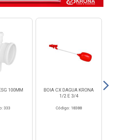
ESG 100MM
BOIA CX DAGUA KRONA
VALVULA FUN
1/2 E 3/4
COM FILTRO 
o: 333
Código: 18388
Código