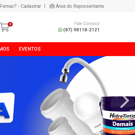
|
 Femac? - Cadastrar
Área do Representante
Fale Conosco
0
(87) 98118-2121
MOS
EVENTOS