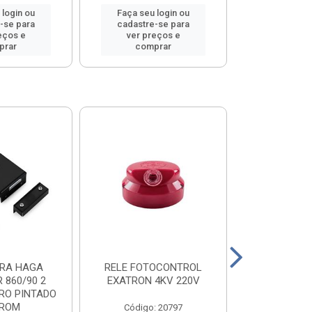
 login ou
Faça seu login ou
Faça seu 
-se para
cadastre-se para
cadastre
eços e
ver preços e
ver pr
prar
comprar
comp
RA HAGA
RELE FOTOCONTROL
VEDALIT PO
 860/90 2
EXATRON 4KV 220V
RO PINTADO
ROM
Código: 20797
Código: