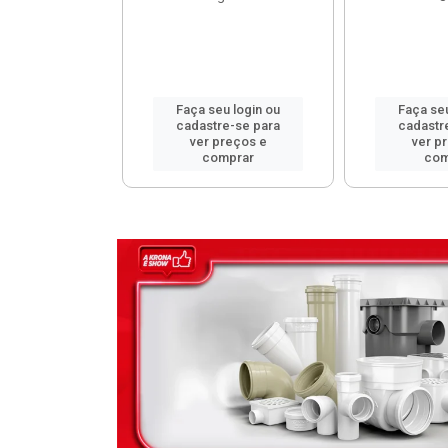
u login ou
Faça seu login ou
Faça seu
e-se para
cadastre-se para
cadastr
reços e
ver preços e
ver p
mprar
comprar
com