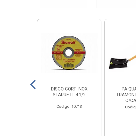
X PRT 4X110
DISCO CORT INOX
PA QU
0KG
STARRETT 4.1/2
TRAMONT
C/CA
o: 18811
Código: 10713
Códig