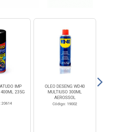
ATUDO IMP
OLEO DESENG WD40
BOTA PEGA F
 400ML 235G
MULTIUSO 300ML
N 
AEROSSOL
: 20614
Código
Código: 19002