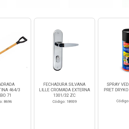
ADRADA
FECHADURA SILVANA
SPRAY VED
INA 464/3
LILLE CROMADA EXTERNA
PRET DRYKO
BO 71
1301/32 ZC
Código
o: 8696
Código: 18939