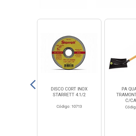
X PRT 4X110
DISCO CORT INOX
PA QU
0KG
STARRETT 4.1/2
TRAMONT
C/CA
o: 18811
Código: 10713
Códig