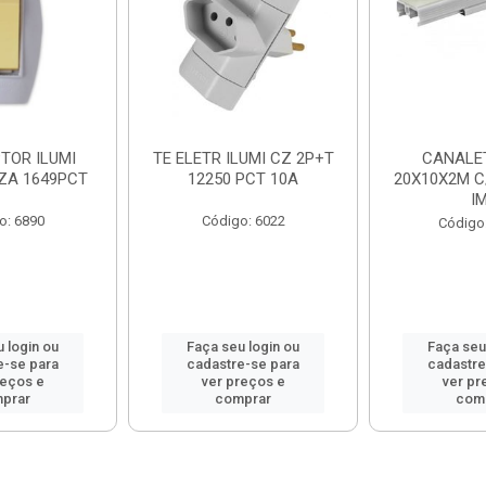
TOR ILUMI
TE ELETR ILUMI CZ 2P+T
CANALET
NZA 1649PCT
12250 PCT 10A
20X10X2M C
I
o: 6890
Código: 6022
Código
 login ou
Faça seu login ou
Faça seu
e-se para
cadastre-se para
cadastre
reços e
ver preços e
ver pr
prar
comprar
com