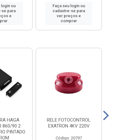
 login ou
Faça seu login ou
Faça seu 
-se para
cadastre-se para
cadastre
eços e
ver preços e
ver pr
prar
comprar
comp
RA HAGA
RELE FOTOCONTROL
VEDALIT PO
 860/90 2
EXATRON 4KV 220V
RO PINTADO
ROM
Código: 20797
Código: