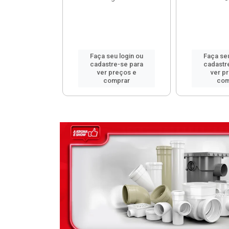
u login ou
Faça seu login ou
Faça seu
e-se para
cadastre-se para
cadastr
reços e
ver preços e
ver p
mprar
comprar
com