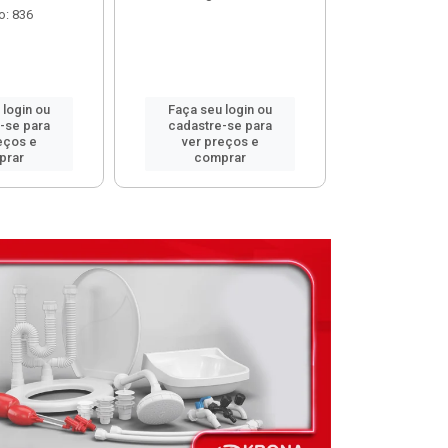
o: 836
 login ou
Faça seu login ou
Faça seu 
-se para
cadastre-se para
cadastre
eços e
ver preços e
ver pr
prar
comprar
comp