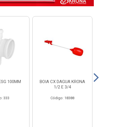
ESG 100MM
BOIA CX DAGUA KRONA
VALVULA FUN
1/2 E 3/4
COM FILTRO 
o: 333
Código: 18388
Código