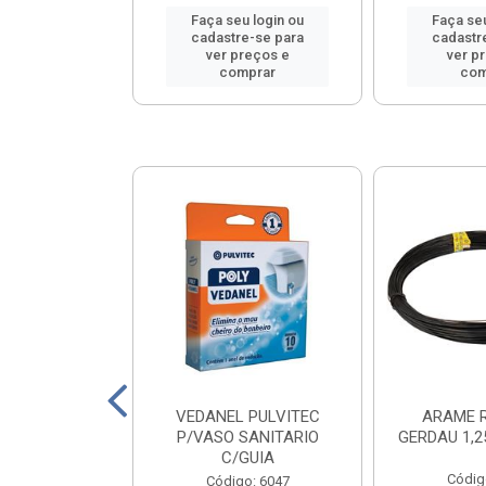
u login ou
Faça seu login ou
Faça seu
e-se para
cadastre-se para
cadastr
reços e
ver preços e
ver p
mprar
comprar
com
COBRECOM
VEDANEL PULVITEC
ARAME 
L 1X6,0 VM
P/VASO SANITARIO
GERDAU 1,
C/GUIA
o: 16041
Códig
Código: 6047