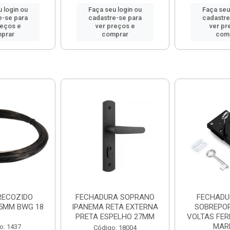
 login ou
Faça seu login ou
Faça seu
e-se para
cadastre-se para
cadastre
reços e
ver preços e
ver pr
prar
comprar
com
RECOZIDO
FECHADURA SOPRANO
FECHADU
25MM BWG 18
IPANEMA RETA EXTERNA
SOBREPOR
PRETA ESPELHO 27MM
VOLTAS FER
MAR
o: 1437
Código: 18004