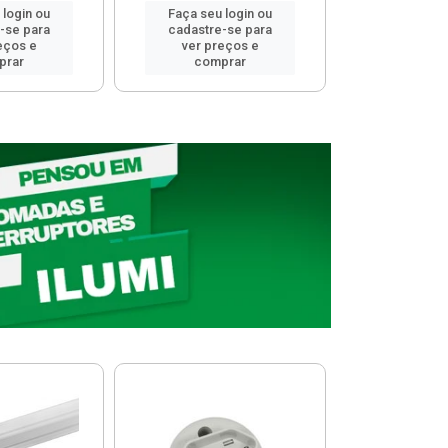
 login ou
Faça seu login ou
Faça seu 
-se para
cadastre-se para
cadastre
eços e
ver preços e
ver pr
prar
comprar
comp