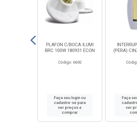
ABICHO ILUMI
PLAFON C/BOCA ILUMI
INTERRUP
 16103PCT
BRC 100W 180931 ECON
(PERA) CI
o: 8556
Código: 6692
Códig
u login ou
Faça seu login ou
Faça seu
e-se para
cadastre-se para
cadastr
reços e
ver preços e
ver p
mprar
comprar
com