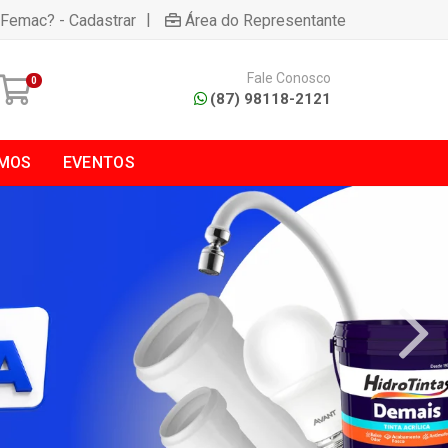
|
 Femac? - Cadastrar
Área do Representante
Fale Conosco
0
(87) 98118-2121
MOS
EVENTOS