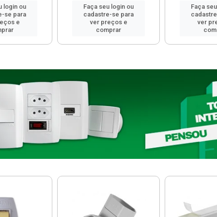
 login ou
Faça seu login ou
Faça seu
e-se para
cadastre-se para
cadastre
reços e
ver preços e
ver pr
prar
comprar
com