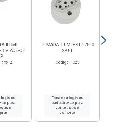
A ILUMI
TOMADA ILUMI EXT 17500
TOMADA ILU
/DIV ADE-DF
2P+T
2P+T 20
MP
Código: 1025
Código
: 20214
 login ou
Faça seu login ou
Faça seu 
-se para
cadastre-se para
cadastre
eços e
ver preços e
ver pr
prar
comprar
comp