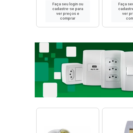
u login ou
Faça seu login ou
Faça seu
e-se para
cadastre-se para
cadastr
reços e
ver preços e
ver p
mprar
comprar
com