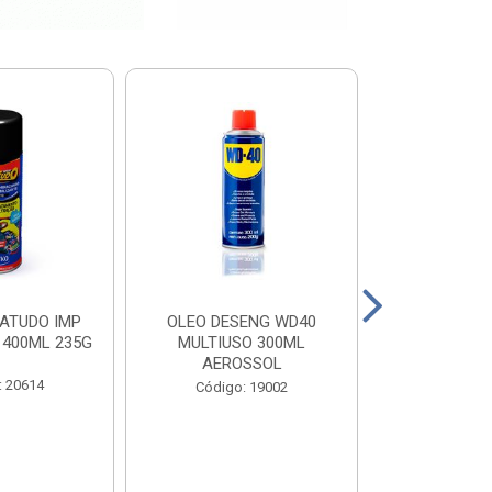
ATUDO IMP
OLEO DESENG WD40
BOTA PEGA F
 400ML 235G
MULTIUSO 300ML
N 
AEROSSOL
: 20614
Código
Código: 19002