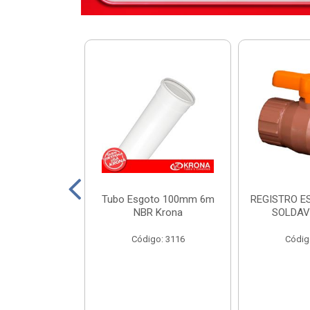
DIST KRONA
Tubo Esgoto 100mm 6m
REGISTRO E
 SEM BARRAM.
NBR Krona
SOLDAV
o: 11449
Código: 3116
Códig