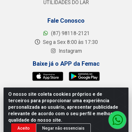
UTILIDADES DO LAR
Fale Conosco
(87) 98118-2121
Seg a Sex 8:00 às 17:30
Instagram
Baixe já o APP da Femac
O nosso site coleta cookies próprios e de
Femac Distribuidora - 1a Travessa Siqueira Campos,
terceiros para proporcionar uma experiência
100 - Centro, Brejão/PE - CEP 55.325-000 - CNPJ
personalizada ao usuário, apresentar publicidade
09.266.030/0001-19
relevante de acordo com o seu perfil e melhorar a
qualidade do nosso site.
Aceito
Negar não essenciais