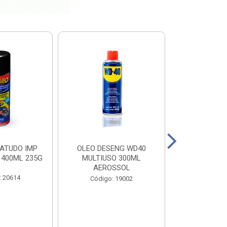
ATUDO IMP
OLEO DESENG WD40
BOTA PEGA F
 400ML 235G
MULTIUSO 300ML
N 
AEROSSOL
: 20614
Código
Código: 19002