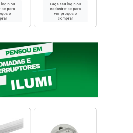
 login ou
Faça seu login ou
Faça seu 
-se para
cadastre-se para
cadastre
eços e
ver preços e
ver pr
prar
comprar
comp