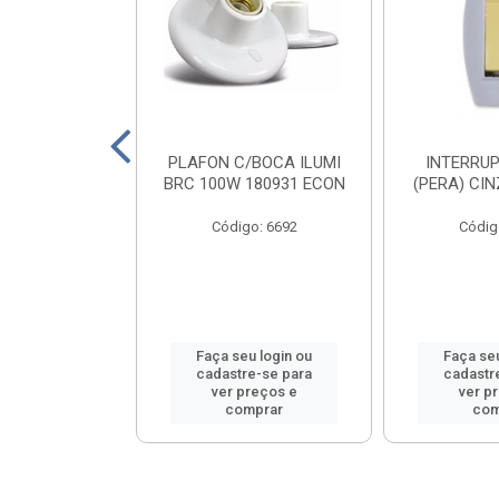
ABICHO ILUMI
PLAFON C/BOCA ILUMI
INTERRUP
 16103PCT
BRC 100W 180931 ECON
(PERA) CI
o: 8556
Código: 6692
Códig
u login ou
Faça seu login ou
Faça seu
e-se para
cadastre-se para
cadastr
reços e
ver preços e
ver p
mprar
comprar
com