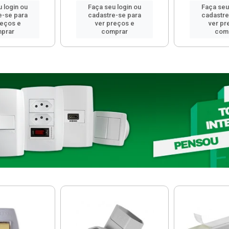
 login ou
Faça seu login ou
Faça seu
e-se para
cadastre-se para
cadastre
reços e
ver preços e
ver pr
prar
comprar
com