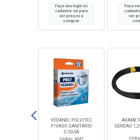
u login ou
Faça seu login ou
Faça seu
e-se para
cadastre-se para
cadastr
reços e
ver preços e
ver p
mprar
comprar
com
COBRECOM
VEDANEL PULVITEC
ARAME 
L 1X6,0 VM
P/VASO SANITARIO
GERDAU 1,
C/GUIA
o: 16041
Códig
Código: 6047