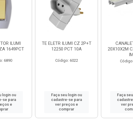
TOR ILUMI
TE ELETR ILUMI CZ 2P+T
CANALET
NZA 1649PCT
12250 PCT 10A
20X10X2M C
I
o: 6890
Código: 6022
Código
 login ou
Faça seu login ou
Faça seu
e-se para
cadastre-se para
cadastre
reços e
ver preços e
ver pr
prar
comprar
com