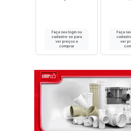
u login ou
Faça seu login ou
Faça seu
e-se para
cadastre-se para
cadastr
reços e
ver preços e
ver p
mprar
comprar
com