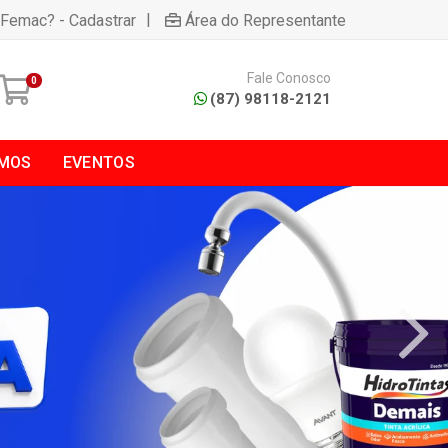
|
 Femac? - Cadastrar
Área do Representante
Fale Conosco
0
(87) 98118-2121
MOS
EVENTOS