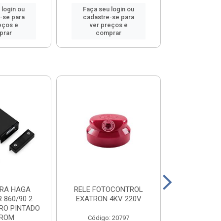
 login ou
Faça seu login ou
Faça seu 
-se para
cadastre-se para
cadastre
eços e
ver preços e
ver pr
prar
comprar
comp
RA HAGA
RELE FOTOCONTROL
VEDALIT PO
 860/90 2
EXATRON 4KV 220V
RO PINTADO
ROM
Código: 20797
Código: