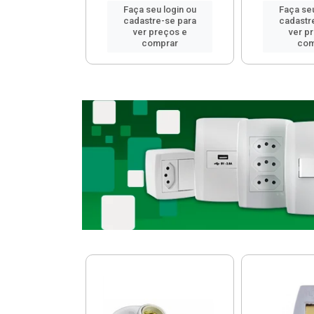
u login ou
Faça seu login ou
Faça seu
e-se para
cadastre-se para
cadastr
reços e
ver preços e
ver p
mprar
comprar
com