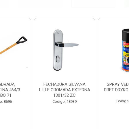
ADRADA
FECHADURA SILVANA
SPRAY VED
INA 464/3
LILLE CROMADA EXTERNA
PRET DRYKO
BO 71
1301/32 ZC
Código
o: 8696
Código: 18939