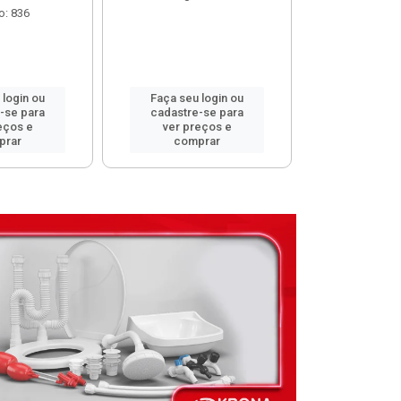
o: 836
 login ou
Faça seu login ou
Faça seu 
-se para
cadastre-se para
cadastre
eços e
ver preços e
ver pr
prar
comprar
comp