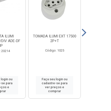
A ILUMI
TOMADA ILUMI EXT 17500
TOMADA ILU
/DIV ADE-DF
2P+T
2P+T 20
MP
Código: 1025
Código
: 20214
 login ou
Faça seu login ou
Faça seu 
-se para
cadastre-se para
cadastre
eços e
ver preços e
ver pr
prar
comprar
comp