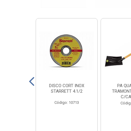
X PRT 4X110
DISCO CORT INOX
PA QU
0KG
STARRETT 4.1/2
TRAMONT
C/CA
o: 18811
Código: 10713
Códig