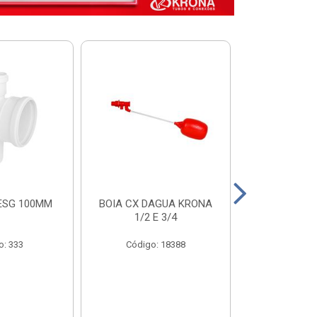
ESG 100MM
BOIA CX DAGUA KRONA
VALVULA FUN
1/2 E 3/4
COM FILTRO 
o: 333
Código: 18388
Código