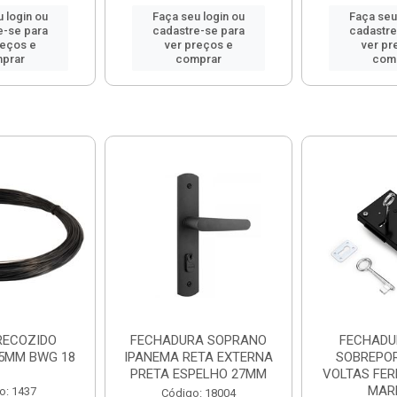
 login ou
Faça seu login ou
Faça seu
e-se para
cadastre-se para
cadastre
reços e
ver preços e
ver pr
prar
comprar
com
RECOZIDO
FECHADURA SOPRANO
FECHADU
25MM BWG 18
IPANEMA RETA EXTERNA
SOBREPOR
PRETA ESPELHO 27MM
VOLTAS FER
MAR
o: 1437
Código: 18004